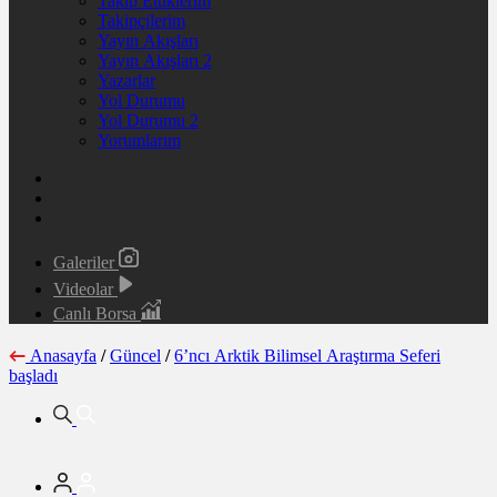
Takip Ettiklerim
Takipçilerim
Yayın Akışları
Yayın Akışları 2
Yazarlar
Yol Durumu
Yol Durumu 2
Yorumlarım
Galeriler
Videolar
Canlı Borsa
Anasayfa
/
Güncel
/
6’ncı Arktik Bilimsel Araştırma Seferi
başladı