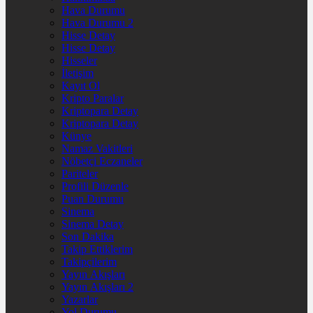
Hava Durumu
Hava Durumu 2
Hisse Detay
Hisse Detay
Hisseler
İletişim
Kayıt Ol
Kripto Paralar
Kriptopara Detay
Kriptopara Detay
Künye
Namaz Vakitleri
Nöbetçi Eczaneler
Pariteler
Profili Düzenle
Puan Durumu
Sinema
Sinema Detay
Son Dakika
Takip Ettiklerim
Takipçilerim
Yayın Akışları
Yayın Akışları 2
Yazarlar
Yol Durumu