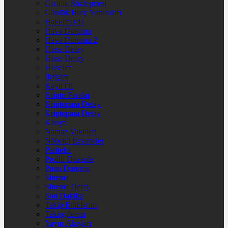
Gizlilik Sözleşmesi
Günlük Burç Yorumları
Hakkımızda
Hava Durumu
Hava Durumu 2
Hisse Detay
Hisse Detay
Hisseler
İletişim
Kayıt Ol
Kripto Paralar
Kriptopara Detay
Kriptopara Detay
Künye
Namaz Vakitleri
Nöbetçi Eczaneler
Pariteler
Profili Düzenle
Puan Durumu
Sinema
Sinema Detay
Son Dakika
Takip Ettiklerim
Takipçilerim
Yayın Akışları