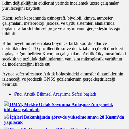
iklim değişikliğinin etkilerini yerinde incelemek üzere çalışmalar
yürüteceğini kaydetti.
Kacır, sefer kapsamında oşinografi, biyoloji, kimya, atmosfer
çalışmaları, meteoroloji, jeodezi ve uydu sistemleri alanlarında
toplam 12 farklı bilimsel proje ve araştırmanın gerçekleştirileceğini
bildirdi.
Bilim heyetinin sefer rotası boyunca farklı koordinatlar ve
derinliklerden CTD profilleri ile su ve deniz tabanı çökeli örnekleri
toplayacağını belirten Kacır, bu çalışmalarla Arktik Okyanusu’ndaki
sıcaklık ve tuzluluk dağılımlarının yanı sıra mikroplastik varlığının
da inceleneceğini ifade etti.
Ayrıca sefer süresince Arktik bölgesindeki atmosfer dinamiklerinin
izleneceği ve jeodezik GNSS gözlemlerinin gerçekleştirileceği
belirtildi.
6'ncı Arktik Bilimsel Araştırma Seferi başladı
DMM, Mekke Ortak Savunma Anlaşması’na yönelik
iddiaları yalanladı
İçişleri Bakanlığında görevde yükselme sınavı 28 Kasım’da
yapılacak