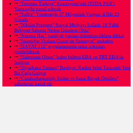
“Terörsüz Türkiye” Komisyonu'nda HÜDA PAR’ı
Yapıcıoğlu temsil edecek
“Suflör” Yöntemiyle 37 Milyonluk Vurgun: 4 İlde 23
Gözaltı
“Nihilist Penguen” Sosyal Medyayı Salladı: 18 Yıllık
Belgesel Sahnesi Neden Gündem Oldu?
“Kurasız Hac” vaadiyle yapılan dolandırıcılıklara dikkat
“İnsanlığın Vicdanı Gazze’de Sınanıyor” makalesi
“HAYAT 112” uygulamasında radar noktaları
görülebilecek
“Haberimiz Olsun” haber bülteni EBA ve TRT EBA’da
başlıyor
“Diyarbakır Zamanı” Başlıyor: Kadim Şehir Turizmde Yeni
Bir Çağa Giriyor
“Cumhurbaşkanlığı Kültür ve Sanat Büyük Ödülleri”
sahiplerini kabul etti