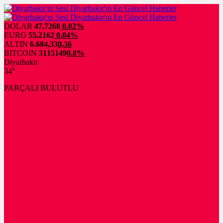
DOLAR
47,7268
0.02%
EURO
55,2162
0.04%
ALTIN
6.684,33
0,36
BITCOIN
3115149
0.8%
Diyarbakır
34°
PARÇALI BULUTLU