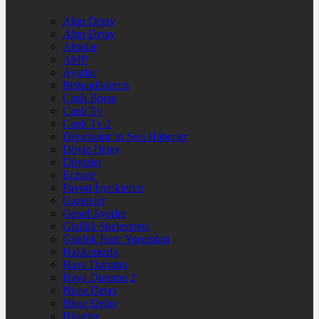
Altın Detay
Altın Detay
Altınlar
AMP
Ayarlar
Beğendiklerim
Canlı Borsa
Canlı Tv
Canlı Tv 2
Diyarbakır’ın Sesi Haberler
Döviz Detay
Dövizler
Eczane
Favori İçeriklerim
Gazeteler
Genel Ayarlar
Gizlilik Sözleşmesi
Günlük Burç Yorumları
Hakkımızda
Hava Durumu
Hava Durumu 2
Hisse Detay
Hisse Detay
Hisseler