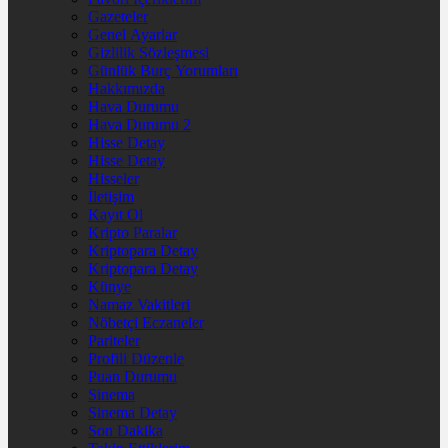
Gazeteler
Genel Ayarlar
Gizlilik Sözleşmesi
Günlük Burç Yorumları
Hakkımızda
Hava Durumu
Hava Durumu 2
Hisse Detay
Hisse Detay
Hisseler
İletişim
Kayıt Ol
Kripto Paralar
Kriptopara Detay
Kriptopara Detay
Künye
Namaz Vakitleri
Nöbetçi Eczaneler
Pariteler
Profili Düzenle
Puan Durumu
Sinema
Sinema Detay
Son Dakika