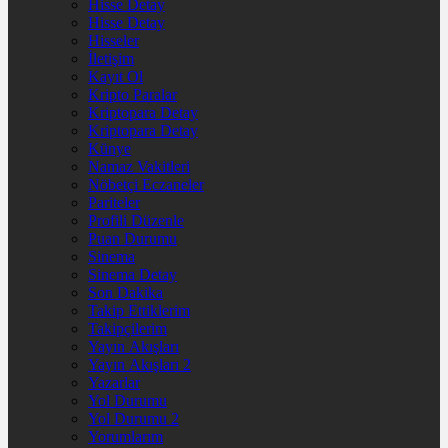
Hisse Detay
Hisse Detay
Hisseler
İletişim
Kayıt Ol
Kripto Paralar
Kriptopara Detay
Kriptopara Detay
Künye
Namaz Vakitleri
Nöbetçi Eczaneler
Pariteler
Profili Düzenle
Puan Durumu
Sinema
Sinema Detay
Son Dakika
Takip Ettiklerim
Takipçilerim
Yayın Akışları
Yayın Akışları 2
Yazarlar
Yol Durumu
Yol Durumu 2
Yorumlarım