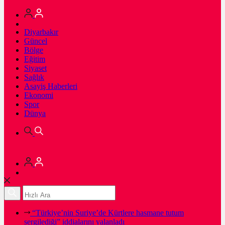
Diyarbakır
Güncel
Bölge
Eğitim
Siyaset
Sağlık
Asayiş Haberleri
Ekonomi
Spor
Dünya
“Türkiye’nin Suriye’de Kürtlere hasmane tutum
sergilediği” iddialarını yalanladı