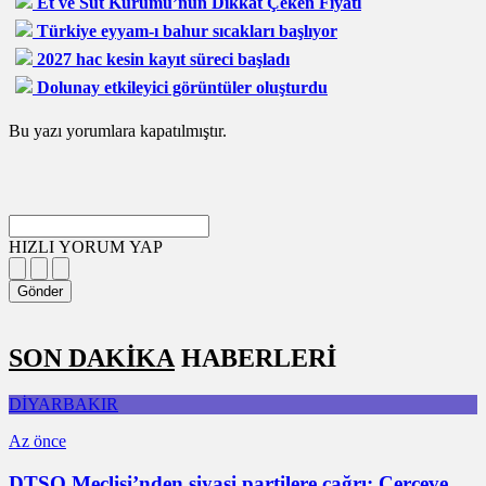
Et ve Süt Kurumu’nun Dikkat Çeken Fiyatı
Türkiye eyyam-ı bahur sıcakları başlıyor
2027 hac kesin kayıt süreci başladı
Dolunay etkileyici görüntüler oluşturdu
Bu yazı yorumlara kapatılmıştır.
HIZLI YORUM YAP
Gönder
SON DAKİKA
HABERLERİ
DİYARBAKIR
Az önce
DTSO Meclisi’nden siyasi partilere çağrı: Çerçeve