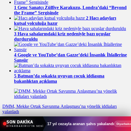
1
Genç Sanatçı Zülfiye Karakuzu, Londra’daki “Beyond
the Frame” Sergisinde
2
Hacı adayları
kutsal yolculuğa hazır
3
Hava sahalarındaki kriz nedeniyle bazı uçuşlar
durduruldu
4
Google ve YouTube’dan Gazze’deki İnsanlık İhlallerine
Sansür
5
Batman’da sokakta uyuyan çocuk iddiasına
bakanlıktan açıklama
DMM, Mekke Ortak Savunma Anlaşması’na yönelik iddiaları
yalanladı
SON DAKİKA
sinleşmiş 17 yıl cezayla aranan şahıs yakalandı
Diyarbakır’d
Diyarbakır
DİYARBAKIR\\\'IN SESİ