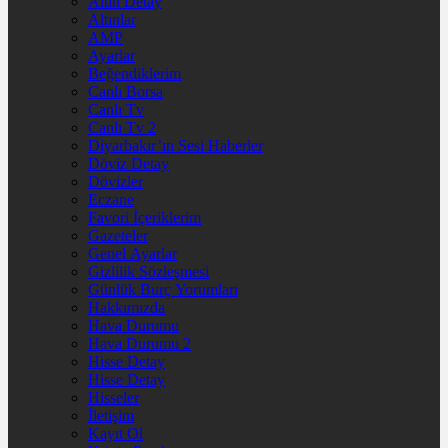
Altın Detay
Altınlar
AMP
Ayarlar
Beğendiklerim
Canlı Borsa
Canlı Tv
Canlı Tv 2
Diyarbakır’ın Sesi Haberler
Döviz Detay
Dövizler
Eczane
Favori İçeriklerim
Gazeteler
Genel Ayarlar
Gizlilik Sözleşmesi
Günlük Burç Yorumları
Hakkımızda
Hava Durumu
Hava Durumu 2
Hisse Detay
Hisse Detay
Hisseler
İletişim
Kayıt Ol