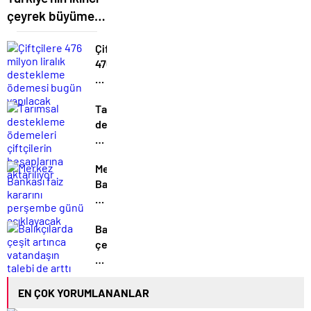
çeyrek büyüme
rakamları yarın
Çiftçilere
açıklanacak
476
milyon
liralık
Tarımsal
destekleme
destekleme
ödemesi
ödemeleri
bugün
çiftçilerin
yapılacak
Merkez
hesaplarına
Bankası
aktarılıyor
faiz
kararını
Balıkçılarda
perşembe
çeşit
günü
artınca
açıklayacak
vatandaşın
talebi
EN ÇOK YORUMLANANLAR
de