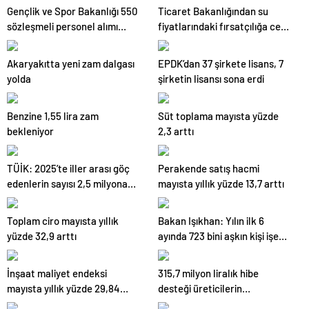
Gençlik ve Spor Bakanlığı 550
Ticaret Bakanlığından su
sözleşmeli personel alımı
fiyatlarındaki fırsatçılığa ceza
yapacak
uyarısı
Akaryakıtta yeni zam dalgası
EPDK’dan 37 şirkete lisans, 7
yolda
şirketin lisansı sona erdi
Benzine 1,55 lira zam
Süt toplama mayısta yüzde
bekleniyor
2,3 arttı
TÜİK: 2025’te iller arası göç
Perakende satış hacmi
edenlerin sayısı 2,5 milyona
mayısta yıllık yüzde 13,7 arttı
yaklaştı
Toplam ciro mayısta yıllık
Bakan Işıkhan: Yılın ilk 6
yüzde 32,9 arttı
ayında 723 bini aşkın kişi işe
yerleştirildi
İnşaat maliyet endeksi
315,7 milyon liralık hibe
mayısta yıllık yüzde 29,84
desteği üreticilerin
arttı
hesaplarına aktarıldı