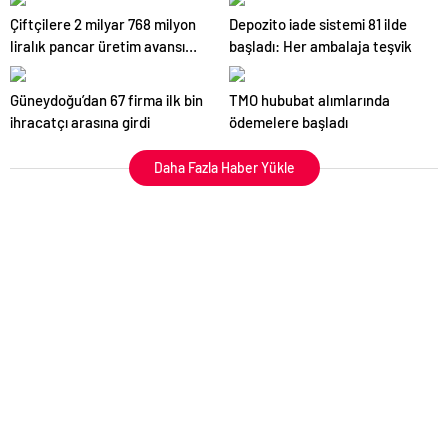
Çiftçilere 2 milyar 768 milyon
Depozito iade sistemi 81 ilde
liralık pancar üretim avansı
başladı: Her ambalaja teşvik
ödendi
Güneydoğu’dan 67 firma ilk bin
TMO hububat alımlarında
ihracatçı arasına girdi
ödemelere başladı
Daha Fazla Haber Yükle