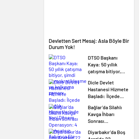
Devletten Sert Mesaj: Asla Böyle Bir
Durum Yok!
DTSO Başkanı
Kaya: 50 yıllık
çatışma bitiyor,
şimdi
Dicle Devlet
demokratikleşme
Hastanesi Hizmete
ve kalkınma zamanı
Başladı: İlçede
Sağlık
Bağlar’da Silahlı
Hizmetlerinde Yeni
Kavga İhbarı
Dönem
Sonrası
Operasyon: 4
Diyarbakır’da Boş
Ruhsatsız Tabanca
Arazide 22