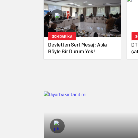
SON DAKİKA
S
Devletten Sert Mesaj: Asla
DT
Böyle Bir Durum Yok!
çat
de
za