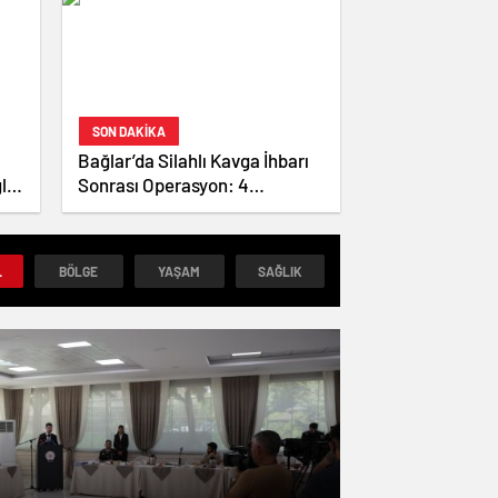
SON DAKİKA
Bağlar’da Silahlı Kavga İhbarı
lık
Sonrası Operasyon: 4
Ruhsatsız Tabanca Ele
Geçirildi, 2 Kişi Tutuklandı
L
BÖLGE
YAŞAM
SAĞLIK