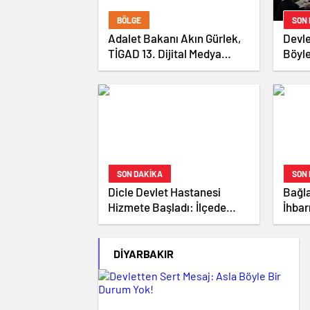
BÖLGE
SON
Adalet Bakanı Akın Gürlek,
Devle
TİGAD 13. Dijital Medya
Böyle
Çalıştayı’na Katıldı
SON DAKİKA
SON
Dicle Devlet Hastanesi
Bağla
Hizmete Başladı: İlçede
İhbar
Sağlık Hizmetlerinde Yeni
Ruhs
Dönem
Geçir
DIYARBAKIR