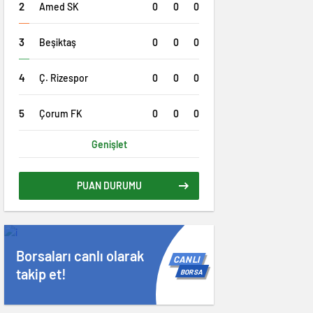
0
0
0
Amed SK
0
0
0
Beşiktaş
0
0
0
Ç. Rizespor
0
0
0
Çorum FK
Genişlet
PUAN DURUMU
Borsaları canlı olarak
CANLI
takip et!
BORSA