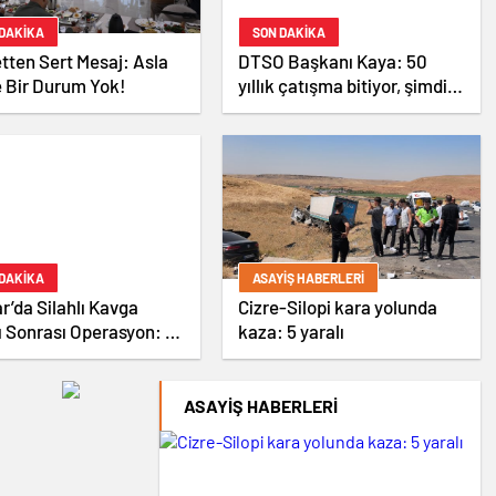
 DAKİKA
SON DAKİKA
tten Sert Mesaj: Asla
DTSO Başkanı Kaya: 50
 Bir Durum Yok!
yıllık çatışma bitiyor, şimdi
demokratikleşme ve
kalkınma zamanı
 DAKİKA
ASAYIŞ HABERLERI
r’da Silahlı Kavga
Cizre-Silopi kara yolunda
ı Sonrası Operasyon: 4
kaza: 5 yaralı
atsız Tabanca Ele
ildi, 2 Kişi Tutuklandı
ASAYIŞ HABERLERI