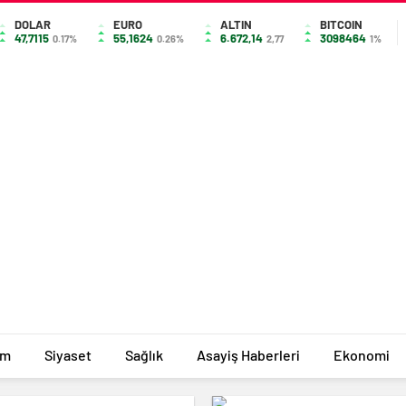
DOLAR
EURO
ALTIN
BITCOIN
47,7115
55,1624
6.672,14
3098464
0.17%
0.26%
2,77
1%
im
Siyaset
Sağlık
Asayiş Haberleri
Ekonomi