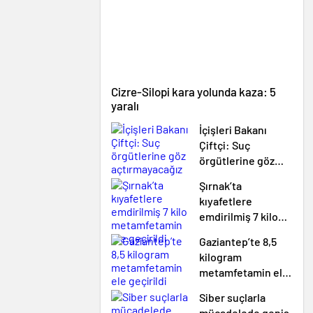
Cizre-Silopi kara yolunda kaza: 5
yaralı
İçişleri Bakanı
Çiftçi: Suç
örgütlerine göz
açtırmayacağız
Şırnak’ta
kıyafetlere
emdirilmiş 7 kilo
metamfetamin ele
Gaziantep’te 8,5
geçirildi
kilogram
metamfetamin ele
geçirildi
Siber suçlarla
mücadelede geniş