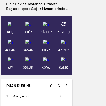
Dicle Devlet Hastanesi Hizmete
Başladı: İlçede Sağlık Hizmetlerinde
Yeni Dönem
KOÇ
BOĞA
İKİZLER
YENGEÇ
ASLAN
BAŞAK
TERAZİ
AKREP
YAY
OĞLAK
KOVA
BALIK
PUAN DURUMU
O
G
P
0
0
0
Alanyaspor