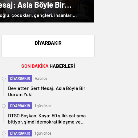
saj: Asla Böyle Bir
oğlu, çocukları, gençleri, insanları
cirlerine göz açtırmamak üzere tüm ilgili
iyle mücadeleye devam edeceklerini
ik zafiyeti bulunduğu yönündeki iddiaları
DIYARBAKIR
lere emanet" söyleminin gerçeği
rbakır'ın her noktasında hakimiyetini
SON DAKİKA
HABERLERİ
lerin bu kentin turizmine ihanet
DİYARBAKIR
Az önce
Devletten Sert Mesaj: Asla Böyle Bir
Durum Yok!
DİYARBAKIR
1 gün önce
DTSO Başkanı Kaya: 50 yıllık çatışma
bitiyor, şimdi demokratikleşme ve
kalkınma zamanı
DİYARBAKIR
1 gün önce