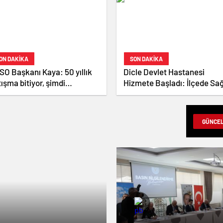
ON DAKİKA
SON DAKİKA
SO Başkanı Kaya: 50 yıllık
Dicle Devlet Hastanesi
ışma bitiyor, şimdi
Hizmete Başladı: İlçede Sağ
mokratikleşme ve kalkınma
Hizmetlerinde Yeni Dönem
manı
GÜNCE