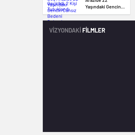
Ele Geçirildi, 2 Kişi
Yaşındaki Gencin
Tutuklandı
Cansız Bedeni
Bulundu
VİZYONDAKİ
FİLMLER