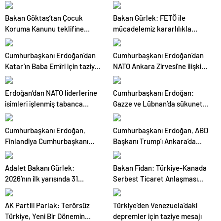
açıklama: Hiçbir yapı hukuki
denetimin dışında değildir
Bakan Göktaş’tan Çocuk
Bakan Gürlek: FETÖ ile
Koruma Kanunu teklifine
mücadelemiz kararlılıkla
destek
sürüyor
Cumhurbaşkanı Erdoğan’dan
Cumhurbaşkanı Erdoğan’dan
Katar’ın Baba Emîri için taziye
NATO Ankara Zirvesi’ne ilişkin
mesajı
paylaşım
Erdoğan’dan NATO liderlerine
Cumhurbaşkanı Erdoğan:
isimleri işlenmiş tabanca
Gazze ve Lübnan’da sükunetin
hediyesi
sağlanması için hepimize
görev düşüyor
Cumhurbaşkanı Erdoğan,
Cumhurbaşkanı Erdoğan, ABD
Finlandiya Cumhurbaşkanı
Başkanı Trump’ı Ankara’da
Stubb ile görüştü
resmi törenle karşıladı
Adalet Bakanı Gürlek:
Bakan Fidan: Türkiye-Kanada
2026’nın ilk yarısında 31
Serbest Ticaret Anlaşması
ülkeden 197 suçlu iade edildi
için yoğun bir şekilde
çalışıyoruz
AK Partili Parlak: Terörsüz
Türkiye’den Venezuela’daki
Türkiye, Yeni Bir Dönemin
depremler için taziye mesajı