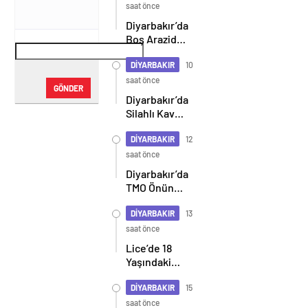
saat önce
Diyarbakır’da
Boş Arazide
22 Yaşındaki
Gencin
DİYARBAKIR
10
Cansız
saat önce
GÖNDER
Bedeni
Diyarbakır’da
Bulundu
Silahlı Kavga
Can Aldı
DİYARBAKIR
12
saat önce
Diyarbakır’da
TMO Önünde
Çiftçi İsyanı:
“Haftaya
DİYARBAKIR
13
Gel” Cevabı
saat önce
Tepki Çekti
Lice’de 18
Yaşındaki
Genç Kadın
Silahlı
DİYARBAKIR
15
Kavganın
saat önce