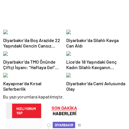
Diyarbakır’da Boş Arazide 22
Diyarbakır’da Silahlı Kavga
Yaşındaki Gencin Cansız
Can Aldı
Bedeni Bulundu
Diyarbakır’da TMO Önünde
Lice’de 18 Yaşındaki Genç
Çiftçi İsyanı: “Haftaya Gel”
Kadın Silahlı Kavganın
Cevabı Tepki Çekti
Ortasında Yaşamını Yitirdi
Kayapınar’da Kırsal
Diyarbakır’da Cami Avlusunda
Seferberlik
Olay
Bu yazı yorumlara kapatılmıştır.
SON DAKİKA
HIZLI YORUM
HABERLERİ
YAP
DİYARBAKIR
10