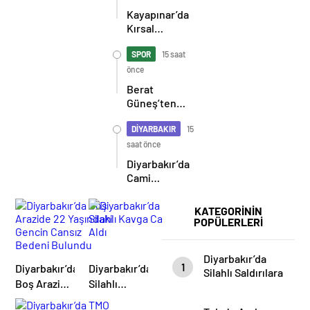
Ortasında
Kayapınar’da
Yaşamını
Kırsal
Yitirdi
Seferberlik
SPOR
15 saat
önce
Berat
Güneş’ten
Birlik Mesajı:
“Efsane
DİYARBAKIR
15
Diyarbakırspor’u
saat önce
Yeniden
Diyarbakır’da
Ayağa
Cami
Kaldıracağız”
Avlusunda
Olay
KATEGORİNİN
POPÜLERLERİ
Diyarbakır’da
1
Diyarbakır’da
Diyarbakır’da
Silahlı Saldırılara
Boş Arazide
Silahlı
Geçit Yok: 9
22
Kavga Can
Ayda 96 Şüpheli