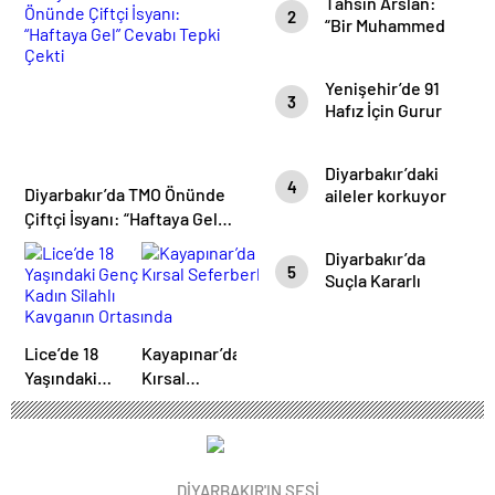
Tahsin Arslan:
Yaşındaki
Aldı
Tutuklandı
2
“Bir Muhammed
Gencin
Recai Gitti, 65
Cansız
Muhammed
Bedeni
Yenişehir’de 91
Recai Geldi”
3
Bulundu
Hafız İçin Gurur
Günü: İcazet
Merasimi
Diyarbakır’daki
Dualarla
4
Diyarbakır’da TMO Önünde
aileler korkuyor
Gerçekleşti
Çiftçi İsyanı: “Haftaya Gel”
Cevabı Tepki Çekti
Diyarbakır’da
5
Suçla Kararlı
Mücadele:
Temmuz Ayında
395 Kişi
Lice’de 18
Kayapınar’da
Yakalandı
Yaşındaki
Kırsal
Genç Kadın
Seferberlik
Silahlı
Kavganın
Ortasında
DİYARBAKIR'IN SESİ