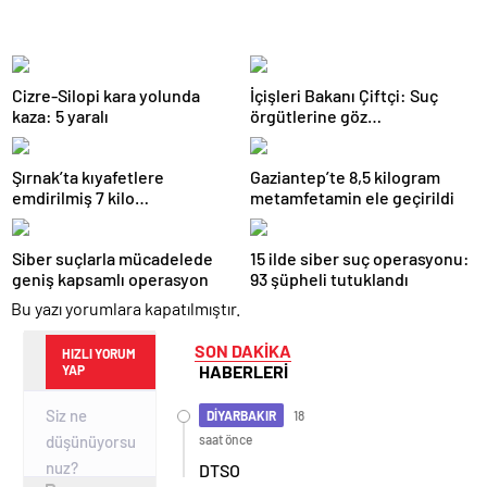
Cizre-Silopi kara yolunda
İçişleri Bakanı Çiftçi: Suç
kaza: 5 yaralı
örgütlerine göz
açtırmayacağız
Şırnak’ta kıyafetlere
Gaziantep’te 8,5 kilogram
emdirilmiş 7 kilo
metamfetamin ele geçirildi
metamfetamin ele geçirildi
Siber suçlarla mücadelede
15 ilde siber suç operasyonu:
geniş kapsamlı operasyon
93 şüpheli tutuklandı
Bu yazı yorumlara kapatılmıştır.
SON DAKİKA
HIZLI YORUM
HABERLERİ
YAP
DİYARBAKIR
18
saat önce
DTSO