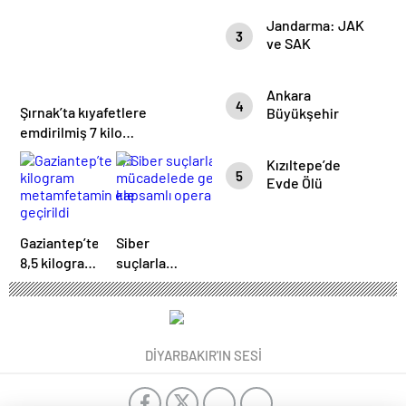
işçilerin
Jandarma: JAK
cenazesi
3
ve SAK
toprağa verildi
timlerimiz 23
olaya müdahale
Ankara
etti
4
Şırnak’ta kıyafetlere
Büyükşehir
Belediyesi’ne
emdirilmiş 7 kilo
konser
metamfetamin ele geçirildi
Kızıltepe’de
soruşturması: 13
5
Evde Ölü
gözaltı
Bulunan Ailede
Acı Veda
Gaziantep’te
Siber
8,5 kilogram
suçlarla
metamfetamin
mücadelede
ele geçirildi
geniş
kapsamlı
operasyon
DİYARBAKIR'IN SESİ