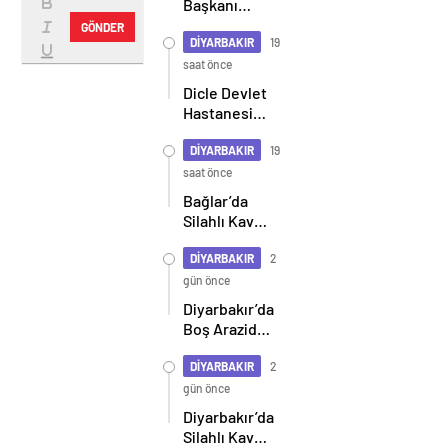
Başkanı
Kaya: 50
GÖNDER
yıllık
DİYARBAKIR
19
çatışma
saat önce
bitiyor,
Dicle Devlet
şimdi
Hastanesi
demokratikleşme
Hizmete
ve kalkınma
Başladı:
DİYARBAKIR
19
zamanı
İlçede Sağlık
saat önce
Hizmetlerinde
Bağlar’da
Yeni Dönem
Silahlı Kavga
İhbarı
Sonrası
DİYARBAKIR
2
Operasyon:
gün önce
4 Ruhsatsız
Diyarbakır’da
Tabanca Ele
Boş Arazide
Geçirildi, 2
22 Yaşındaki
Kişi
Gencin
DİYARBAKIR
2
Tutuklandı
Cansız
gün önce
Bedeni
Diyarbakır’da
Bulundu
Silahlı Kavga