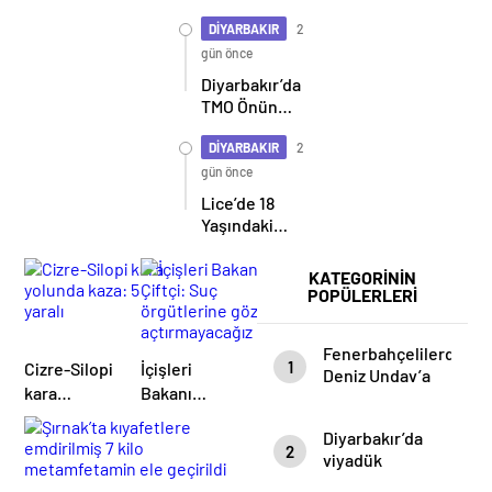
Can Aldı
DİYARBAKIR
2
gün önce
Diyarbakır’da
TMO Önünde
Çiftçi İsyanı:
“Haftaya
DİYARBAKIR
2
Gel” Cevabı
gün önce
Tepki Çekti
Lice’de 18
Yaşındaki
Genç Kadın
Silahlı
KATEGORİNİN
Kavganın
POPÜLERLERİ
Ortasında
Yaşamını
Fenerbahçelilerden
Yitirdi
1
Cizre-Silopi
İçişleri
Deniz Undav’a
kara
Bakanı
çirkin saldırı
yolunda
Çiftçi: Suç
Diyarbakır’da
kaza: 5
örgütlerine
2
viyadük
yaralı
göz
faciasında ölen
açtırmayacağız