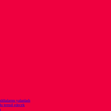
ddialarını yalanladı
u temsil edecek
ı