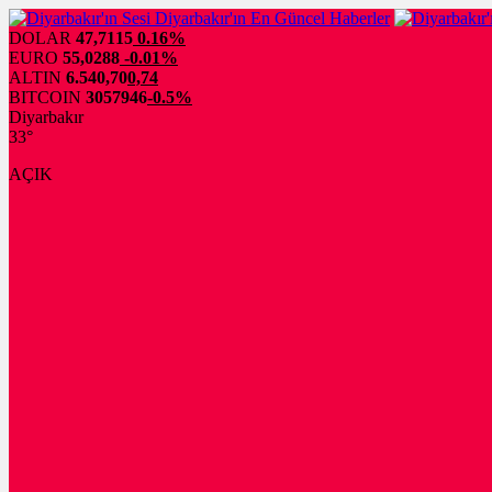
DOLAR
47,7115
0.16%
EURO
55,0288
-0.01%
ALTIN
6.540,70
0,74
BITCOIN
3057946
-0.5%
Diyarbakır
33°
AÇIK