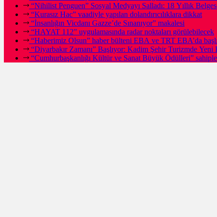
“Nihilist Penguen” Sosyal Medyayı Salladı: 18 Yıllık Bel
“Kurasız Hac” vaadiyle yapılan dolandırıcılıklara dikkat
“İnsanlığın Vicdanı Gazze’de Sınanıyor” makalesi
“HAYAT 112” uygulamasında radar noktaları görülebilecek
“Haberimiz Olsun” haber bülteni EBA ve TRT EBA’da başl
“Diyarbakır Zamanı” Başlıyor: Kadim Şehir Turizmde Yeni 
“Cumhurbaşkanlığı Kültür ve Sanat Büyük Ödülleri” sahipleri