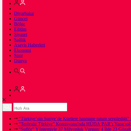
Diyarbakır
Güncel
Bölge
Eğitim
Siyaset
Sağlık
Asayiş Haberleri
Ekonomi
Spor
Dünya
“Türkiye’nin Suriye’de Kürtlere hasmane tutum sergilediği” i
“Terörsüz Türkiye” Komisyonu'nda HÜDA PAR’ı Yapıcıoğl
“Suflör” Yöntemiyle 37 Milyonluk Vurgun: 4 İlde 23 Gözalt