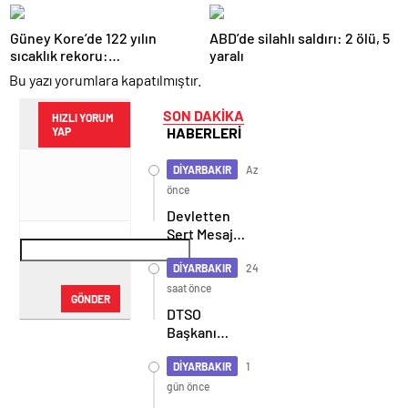
atandı
çıkarıldı
Güney Kore’de 122 yılın
ABD’de silahlı saldırı: 2 ölü, 5
sıcaklık rekoru:
yaralı
Termometreler 38,8 dereceyi
Bu yazı yorumlara kapatılmıştır.
gösterdi
SON DAKİKA
HIZLI YORUM
HABERLERİ
YAP
DİYARBAKIR
Az
önce
Devletten
Sert Mesaj:
Asla Böyle
Bir Durum
DİYARBAKIR
24
Yok!
saat önce
GÖNDER
DTSO
Başkanı
Kaya: 50
yıllık
DİYARBAKIR
1
çatışma
gün önce
bitiyor,