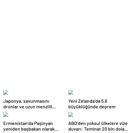
Japonya, savunmasını
Yeni Zelanda’da 5.6
dronlar ve uzun menzilli
büyüklüğünde deprem
füzelerle güncelleyeceğini
açıkladı
Ermenistan’da Paşinyan
ABD’den yoksul ülkelere vize
yeniden başbakan olarak
duvarı: Teminat 20 bin dolara