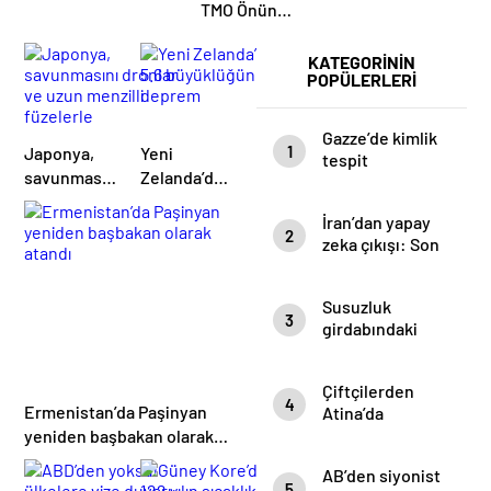
TMO Önünde
Çiftçi İsyanı:
“Haftaya
KATEGORİNİN
Gel” Cevabı
POPÜLERLERİ
Tepki Çekti
Gazze’de kimlik
1
Japonya,
Yeni
tespit
savunmasını
Zelanda’da
çalışmaları
dronlar ve
5.6
sürüyor: 330
İran’dan yapay
uzun
büyüklüğünde
naaştan 99’unun
2
zeka çıkışı: Son
kimliği belirlendi
menzilli
deprem
kararı meclis
füzelerle
verecek
güncelleyeceğini
Susuzluk
3
açıkladı
girdabındaki
Gazze
Çiftçilerden
4
Ermenistan’da Paşinyan
Atina’da
traktörlü
yeniden başbakan olarak
protesto
atandı
AB’den siyonist
5