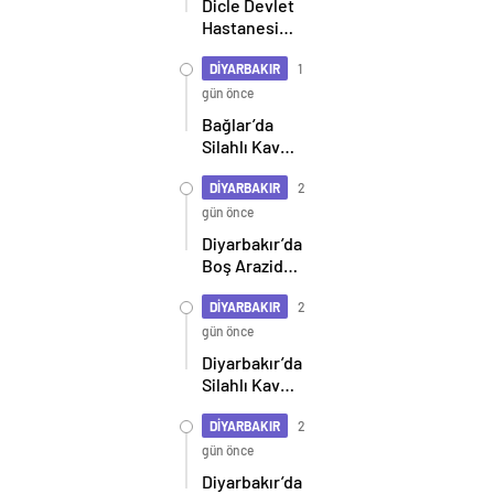
Dicle Devlet
şimdi
Hastanesi
demokratikleşme
Hizmete
ve kalkınma
Başladı:
DİYARBAKIR
1
zamanı
İlçede Sağlık
gün önce
Hizmetlerinde
Bağlar’da
Yeni Dönem
Silahlı Kavga
İhbarı
Sonrası
DİYARBAKIR
2
Operasyon:
gün önce
4 Ruhsatsız
Diyarbakır’da
Tabanca Ele
Boş Arazide
Geçirildi, 2
22 Yaşındaki
Kişi
Gencin
DİYARBAKIR
2
Tutuklandı
Cansız
gün önce
Bedeni
Diyarbakır’da
Bulundu
Silahlı Kavga
Can Aldı
DİYARBAKIR
2
gün önce
Diyarbakır’da