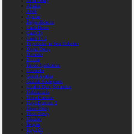
Altın Detay
Altınlar
AMP
Ayarlar
Beğendiklerim
Canlı Borsa
Canlı Tv
Canlı Tv 2
Diyarbakır’ın Sesi Haberler
Döviz Detay
Dövizler
Eczane
Favori İçeriklerim
Gazeteler
Genel Ayarlar
Gizlilik Sözleşmesi
Günlük Burç Yorumları
Hakkımızda
Hava Durumu
Hava Durumu 2
Hisse Detay
Hisse Detay
Hisseler
İletişim
Kayıt Ol