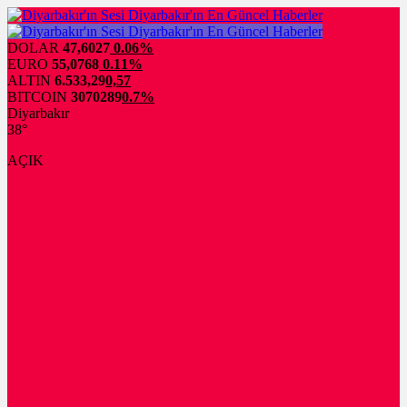
DOLAR
47,6027
0.06%
EURO
55,0768
0.11%
ALTIN
6.533,29
0,57
BITCOIN
3070289
0.7%
Diyarbakır
38°
AÇIK