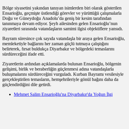
Bölge siyasetini yakından tanıyan isimlerden biri olarak gösterilen
Ensarioğlu, geçmişte üstlendiği görevler ve yürüttüğü çalışmalarla
Doğu ve Güneydoğu Anadolu’da geniş bir kesim tarafından
tanınmaya devam ediyor. Şeyh ailesinden gelen Ensarioğlu’nun
ziyaretleri sırasında vatandaşların samimi ilgisi objektiflere yansıdı.
Bayram süresince çok sayıda vatandaşla bir araya gelen Ensarioğlu,
memleketiyle bağlarını her zaman güçlü tutmaya çalıştığını
belirterek, fırsat buldukça Diyarbakır ve bölgedeki temaslarını
sürdüreceğini ifade etti.
Ziyaretlerin ardından açıklamalarda bulunan Ensarioğlu, bölgenin
gelişimi, birlik ve beraberliğin güçlenmesi adına vatandaşlarla
buluşmalarını sürdüreceğini vurguladı. Kurban Bayramı vesilesiyle
gerçekleştirilen temasların, hemşehrileriyle gönül bağını daha da
güçlendirdiğini dile getirdi.
Mehmet Salim Ensarioğlu'na Diyarbakır'da Yoğun İlgi