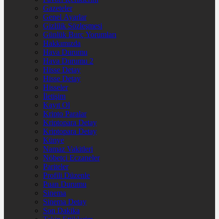
Gazeteler
Genel Ayarlar
Gizlilik Sözleşmesi
Günlük Burç Yorumları
Hakkımızda
Hava Durumu
Hava Durumu 2
Hisse Detay
Hisse Detay
Hisseler
İletişim
Kayıt Ol
Kripto Paralar
Kriptopara Detay
Kriptopara Detay
Künye
Namaz Vakitleri
Nöbetçi Eczaneler
Pariteler
Profili Düzenle
Puan Durumu
Sinema
Sinema Detay
Son Dakika