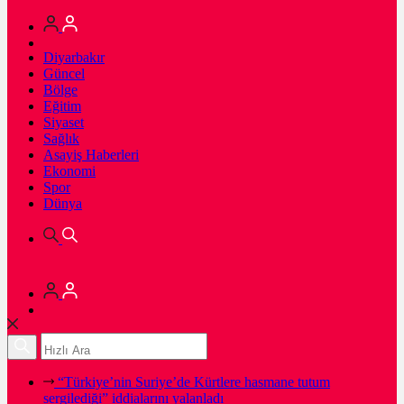
Diyarbakır
Güncel
Bölge
Eğitim
Siyaset
Sağlık
Asayiş Haberleri
Ekonomi
Spor
Dünya
“Türkiye’nin Suriye’de Kürtlere hasmane tutum
sergilediği” iddialarını yalanladı