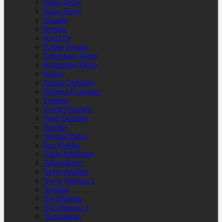
Hisse Detay
Hisse Detay
Hisseler
İletişim
Kayıt Ol
Kripto Paralar
Kriptopara Detay
Kriptopara Detay
Künye
Namaz Vakitleri
Nöbetçi Eczaneler
Pariteler
Profili Düzenle
Puan Durumu
Sinema
Sinema Detay
Son Dakika
Takip Ettiklerim
Takipçilerim
Yayın Akışları
Yayın Akışları 2
Yazarlar
Yol Durumu
Yol Durumu 2
Yorumlarım