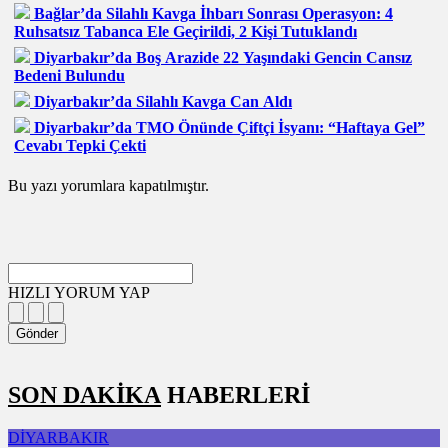
Bağlar’da Silahlı Kavga İhbarı Sonrası Operasyon: 4
Ruhsatsız Tabanca Ele Geçirildi, 2 Kişi Tutuklandı
Diyarbakır’da Boş Arazide 22 Yaşındaki Gencin Cansız
Bedeni Bulundu
Diyarbakır’da Silahlı Kavga Can Aldı
Diyarbakır’da TMO Önünde Çiftçi İsyanı: “Haftaya Gel”
Cevabı Tepki Çekti
Bu yazı yorumlara kapatılmıştır.
HIZLI YORUM YAP
Gönder
SON DAKİKA
HABERLERİ
DİYARBAKIR