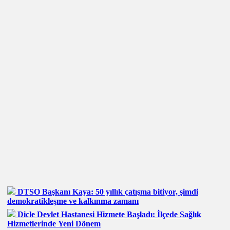
DTSO Başkanı Kaya: 50 yıllık çatışma bitiyor, şimdi
demokratikleşme ve kalkınma zamanı
Dicle Devlet Hastanesi Hizmete Başladı: İlçede Sağlık
Hizmetlerinde Yeni Dönem