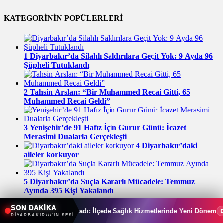
KATEGORİNİN POPÜLERLERİ
1
Diyarbakır’da Silahlı Saldırılara Geçit Yok: 9 Ayda 96
Şüpheli Tutuklandı
2
Tahsin Arslan: “Bir Muhammed Recai Gitti, 65
Muhammed Recai Geldi”
3
Yenişehir’de 91 Hafız İçin Gurur Günü: İcazet
Merasimi Dualarla Gerçekleşti
4
Diyarbakır’daki
aileler korkuyor
5
Diyarbakır’da Suçla Kararlı Mücadele: Temmuz
Ayında 395 Kişi Yakalandı
SON DAKİKA
e Başladı: İlçede Sağlık Hizmetlerinde Yeni Dönem
Bağlar’da 
Diyarbakır
DİYARBAKIR\\\'IN SESİ