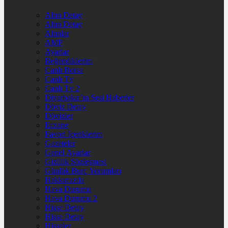
Altın Detay
Altın Detay
Altınlar
AMP
Ayarlar
Beğendiklerim
Canlı Borsa
Canlı Tv
Canlı Tv 2
Diyarbakır’ın Sesi Haberler
Döviz Detay
Dövizler
Eczane
Favori İçeriklerim
Gazeteler
Genel Ayarlar
Gizlilik Sözleşmesi
Günlük Burç Yorumları
Hakkımızda
Hava Durumu
Hava Durumu 2
Hisse Detay
Hisse Detay
Hisseler