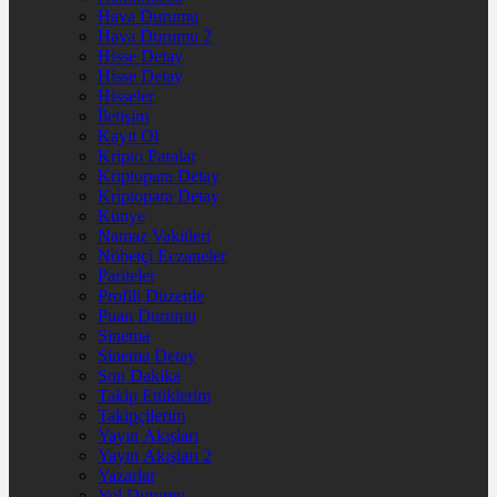
Hava Durumu
Hava Durumu 2
Hisse Detay
Hisse Detay
Hisseler
İletişim
Kayıt Ol
Kripto Paralar
Kriptopara Detay
Kriptopara Detay
Künye
Namaz Vakitleri
Nöbetçi Eczaneler
Pariteler
Profili Düzenle
Puan Durumu
Sinema
Sinema Detay
Son Dakika
Takip Ettiklerim
Takipçilerim
Yayın Akışları
Yayın Akışları 2
Yazarlar
Yol Durumu