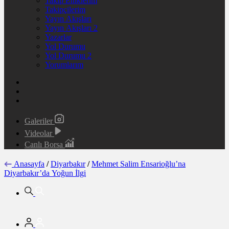
Takip Ettiklerim
Takipçilerim
Yayın Akışları
Yayın Akışları 2
Yazarlar
Yol Durumu
Yol Durumu 2
Yorumlarım
Galeriler
Videolar
Canlı Borsa
Anasayfa
/
Diyarbakır
/
Mehmet Salim Ensarioğlu’na
Diyarbakır’da Yoğun İlgi