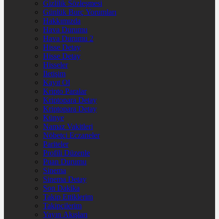
Gizlilik Sözleşmesi
Günlük Burç Yorumları
Hakkımızda
Hava Durumu
Hava Durumu 2
Hisse Detay
Hisse Detay
Hisseler
İletişim
Kayıt Ol
Kripto Paralar
Kriptopara Detay
Kriptopara Detay
Künye
Namaz Vakitleri
Nöbetçi Eczaneler
Pariteler
Profili Düzenle
Puan Durumu
Sinema
Sinema Detay
Son Dakika
Takip Ettiklerim
Takipçilerim
Yayın Akışları