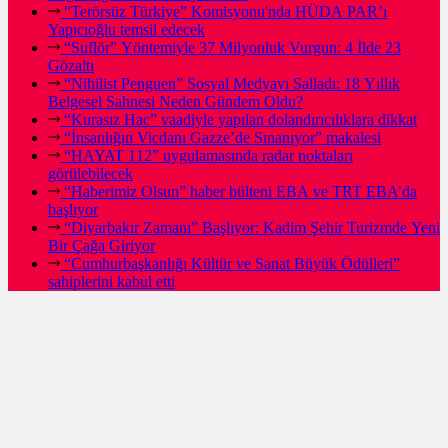
“Terörsüz Türkiye” Komisyonu'nda HÜDA PAR’ı
Yapıcıoğlu temsil edecek
“Suflör” Yöntemiyle 37 Milyonluk Vurgun: 4 İlde 23
Gözaltı
“Nihilist Penguen” Sosyal Medyayı Salladı: 18 Yıllık
Belgesel Sahnesi Neden Gündem Oldu?
“Kurasız Hac” vaadiyle yapılan dolandırıcılıklara dikkat
“İnsanlığın Vicdanı Gazze’de Sınanıyor” makalesi
“HAYAT 112” uygulamasında radar noktaları
görülebilecek
“Haberimiz Olsun” haber bülteni EBA ve TRT EBA’da
başlıyor
“Diyarbakır Zamanı” Başlıyor: Kadim Şehir Turizmde Yeni
Bir Çağa Giriyor
“Cumhurbaşkanlığı Kültür ve Sanat Büyük Ödülleri”
sahiplerini kabul etti