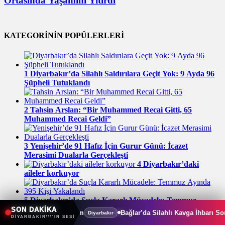
Ortasında Yaşamını Yitirdi
KATEGORİNİN POPÜLERLERİ
1
Diyarbakır’da Silahlı Saldırılara Geçit Yok: 9 Ayda 96
Şüpheli Tutuklandı
2
Tahsin Arslan: “Bir Muhammed Recai Gitti, 65
Muhammed Recai Geldi”
3
Yenişehir’de 91 Hafız İçin Gurur Günü: İcazet
Merasimi Dualarla Gerçekleşti
4
Diyarbakır’daki
aileler korkuyor
5
Diyarbakır’da Suçla Kararlı Mücadele: Temmuz
Ayında 395 Kişi Yakalandı
SON DAKİKA
i Dönem
Bağlar’da Silahlı Kavga İhbarı Sonrası Operasyon: 4 R
Diyarbakır
DİYARBAKIR\\\'IN SESİ