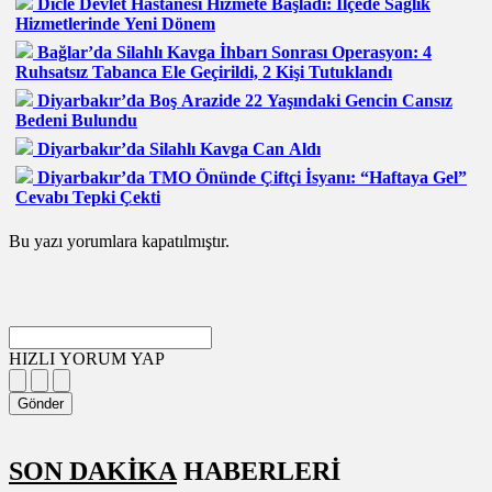
Dicle Devlet Hastanesi Hizmete Başladı: İlçede Sağlık
Hizmetlerinde Yeni Dönem
Bağlar’da Silahlı Kavga İhbarı Sonrası Operasyon: 4
Ruhsatsız Tabanca Ele Geçirildi, 2 Kişi Tutuklandı
Diyarbakır’da Boş Arazide 22 Yaşındaki Gencin Cansız
Bedeni Bulundu
Diyarbakır’da Silahlı Kavga Can Aldı
Diyarbakır’da TMO Önünde Çiftçi İsyanı: “Haftaya Gel”
Cevabı Tepki Çekti
Bu yazı yorumlara kapatılmıştır.
HIZLI YORUM YAP
Gönder
SON DAKİKA
HABERLERİ