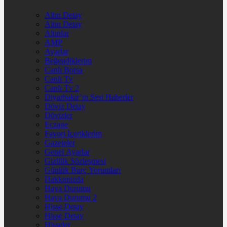
Altın Detay
Altın Detay
Altınlar
AMP
Ayarlar
Beğendiklerim
Canlı Borsa
Canlı Tv
Canlı Tv 2
Diyarbakır’ın Sesi Haberler
Döviz Detay
Dövizler
Eczane
Favori İçeriklerim
Gazeteler
Genel Ayarlar
Gizlilik Sözleşmesi
Günlük Burç Yorumları
Hakkımızda
Hava Durumu
Hava Durumu 2
Hisse Detay
Hisse Detay
Hisseler