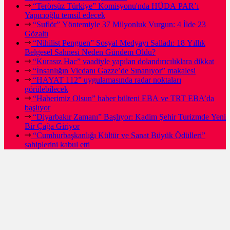
“Terörsüz Türkiye” Komisyonu'nda HÜDA PAR’ı
Yapıcıoğlu temsil edecek
“Suflör” Yöntemiyle 37 Milyonluk Vurgun: 4 İlde 23
Gözaltı
“Nihilist Penguen” Sosyal Medyayı Salladı: 18 Yıllık
Belgesel Sahnesi Neden Gündem Oldu?
“Kurasız Hac” vaadiyle yapılan dolandırıcılıklara dikkat
“İnsanlığın Vicdanı Gazze’de Sınanıyor” makalesi
“HAYAT 112” uygulamasında radar noktaları
görülebilecek
“Haberimiz Olsun” haber bülteni EBA ve TRT EBA’da
başlıyor
“Diyarbakır Zamanı” Başlıyor: Kadim Şehir Turizmde Yeni
Bir Çağa Giriyor
“Cumhurbaşkanlığı Kültür ve Sanat Büyük Ödülleri”
sahiplerini kabul etti