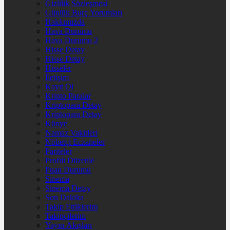
Gizlilik Sözleşmesi
Günlük Burç Yorumları
Hakkımızda
Hava Durumu
Hava Durumu 2
Hisse Detay
Hisse Detay
Hisseler
İletişim
Kayıt Ol
Kripto Paralar
Kriptopara Detay
Kriptopara Detay
Künye
Namaz Vakitleri
Nöbetçi Eczaneler
Pariteler
Profili Düzenle
Puan Durumu
Sinema
Sinema Detay
Son Dakika
Takip Ettiklerim
Takipçilerim
Yayın Akışları