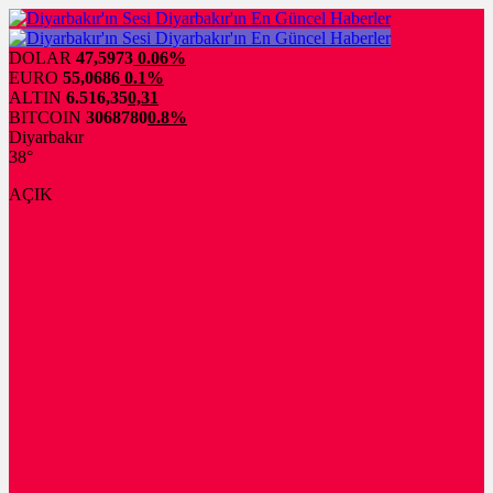
DOLAR
47,5973
0.06%
EURO
55,0686
0.1%
ALTIN
6.516,35
0,31
BITCOIN
3068780
0.8%
Diyarbakır
38°
AÇIK