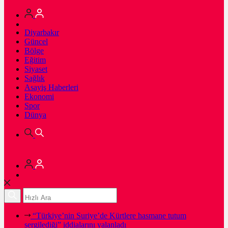
Diyarbakır
Güncel
Bölge
Eğitim
Siyaset
Sağlık
Asayiş Haberleri
Ekonomi
Spor
Dünya
“Türkiye’nin Suriye’de Kürtlere hasmane tutum
sergilediği” iddialarını yalanladı