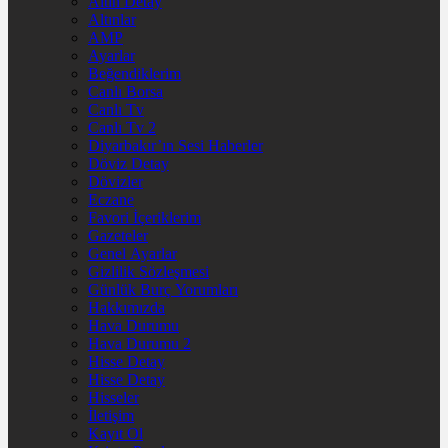
Altın Detay
Altınlar
AMP
Ayarlar
Beğendiklerim
Canlı Borsa
Canlı Tv
Canlı Tv 2
Diyarbakır’ın Sesi Haberler
Döviz Detay
Dövizler
Eczane
Favori İçeriklerim
Gazeteler
Genel Ayarlar
Gizlilik Sözleşmesi
Günlük Burç Yorumları
Hakkımızda
Hava Durumu
Hava Durumu 2
Hisse Detay
Hisse Detay
Hisseler
İletişim
Kayıt Ol