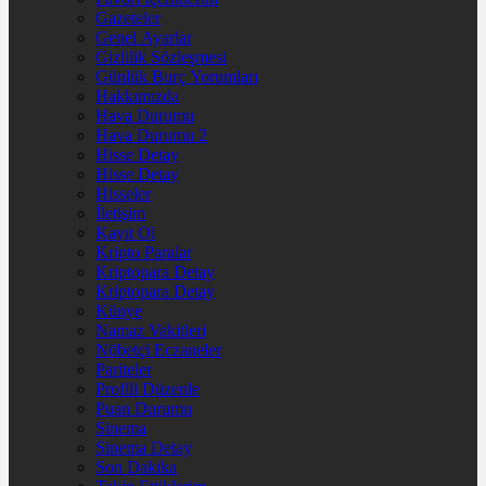
Gazeteler
Genel Ayarlar
Gizlilik Sözleşmesi
Günlük Burç Yorumları
Hakkımızda
Hava Durumu
Hava Durumu 2
Hisse Detay
Hisse Detay
Hisseler
İletişim
Kayıt Ol
Kripto Paralar
Kriptopara Detay
Kriptopara Detay
Künye
Namaz Vakitleri
Nöbetçi Eczaneler
Pariteler
Profili Düzenle
Puan Durumu
Sinema
Sinema Detay
Son Dakika