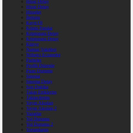
Hisse Detay
Hisse Detay
Hisseler
İletişim
Kayıt Ol
Kripto Paralar
Kriptopara Detay
Kriptopara Detay
Künye
Namaz Vakitleri
Nöbetçi Eczaneler
Pariteler
Profili Düzenle
Puan Durumu
Sinema
Sinema Detay
Son Dakika
Takip Ettiklerim
Takipçilerim
Yayın Akışları
Yayın Akışları 2
Yazarlar
Yol Durumu
Yol Durumu 2
Yorumlarım