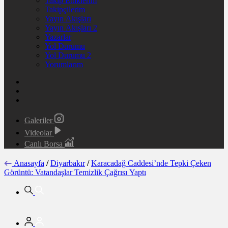
Takip Ettiklerim
Takipçilerim
Yayın Akışları
Yayın Akışları 2
Yazarlar
Yol Durumu
Yol Durumu 2
Yorumlarım
Galeriler
Videolar
Canlı Borsa
Anasayfa
/
Diyarbakır
/
Karacadağ Caddesi’nde Tepki Çeken
Görüntü: Vatandaşlar Temizlik Çağrısı Yaptı