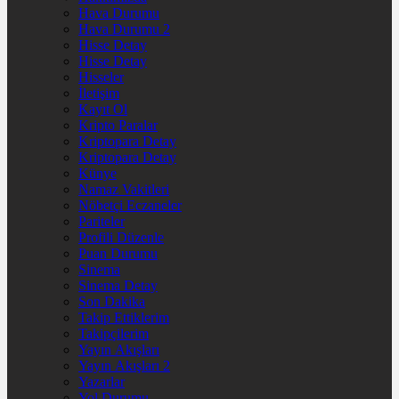
Hava Durumu
Hava Durumu 2
Hisse Detay
Hisse Detay
Hisseler
İletişim
Kayıt Ol
Kripto Paralar
Kriptopara Detay
Kriptopara Detay
Künye
Namaz Vakitleri
Nöbetçi Eczaneler
Pariteler
Profili Düzenle
Puan Durumu
Sinema
Sinema Detay
Son Dakika
Takip Ettiklerim
Takipçilerim
Yayın Akışları
Yayın Akışları 2
Yazarlar
Yol Durumu