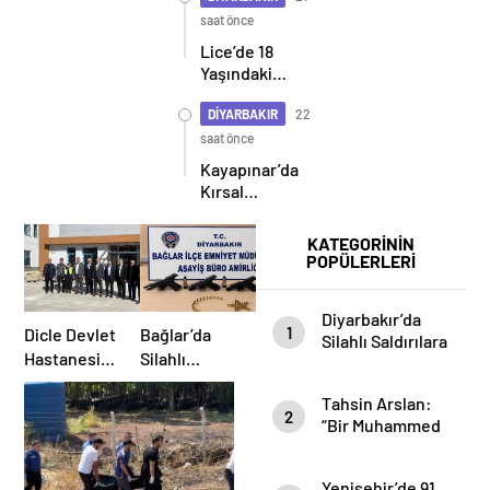
Gel” Cevabı
saat önce
Tepki Çekti
Lice’de 18
Yaşındaki
Genç Kadın
Silahlı
DİYARBAKIR
22
Kavganın
saat önce
Ortasında
Kayapınar’da
Yaşamını
Kırsal
Yitirdi
Seferberlik
KATEGORİNİN
POPÜLERLERİ
Diyarbakır’da
1
Dicle Devlet
Bağlar’da
Silahlı Saldırılara
Hastanesi
Silahlı
Geçit Yok: 9
Hizmete
Kavga İhbarı
Ayda 96 Şüpheli
Tahsin Arslan:
Başladı:
Sonrası
Tutuklandı
2
“Bir Muhammed
İlçede
Operasyon:
Recai Gitti, 65
Sağlık
4 Ruhsatsız
Muhammed
Hizmetlerinde
Tabanca Ele
Yenişehir’de 91