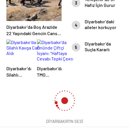
Recai Geldi”
3
Yeni Dönem
Geçirildi, 2
Hafız İçin Gurur
Kişi
Günü: İcazet
Tutuklandı
Merasimi
Diyarbakır’daki
Dualarla
4
Diyarbakır’da Boş Arazide
aileler korkuyor
Gerçekleşti
22 Yaşındaki Gencin Cansız
Bedeni Bulundu
Diyarbakır’da
5
Suçla Kararlı
Mücadele:
Temmuz Ayında
395 Kişi
Diyarbakır’da
Diyarbakır’da
Yakalandı
Silahlı
TMO
Kavga Can
Önünde
Aldı
Çiftçi
İsyanı:
“Haftaya
Gel” Cevabı
Tepki Çekti
DİYARBAKIR'IN SESİ