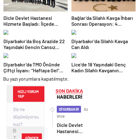
Dicle Devlet Hastanesi
Bağlar’da Silahlı Kavga İhbarı
Hizmete Başladı: İlçede
Sonrası Operasyon: 4
Sağlık Hizmetlerinde Yeni
Ruhsatsız Tabanca Ele
Dönem
Geçirildi, 2 Kişi Tutuklandı
Diyarbakır’da Boş Arazide 22
Diyarbakır’da Silahlı Kavga
Yaşındaki Gencin Cansız
Can Aldı
Bedeni Bulundu
Diyarbakır’da TMO Önünde
Lice’de 18 Yaşındaki Genç
Çiftçi İsyanı: “Haftaya Gel”
Kadın Silahlı Kavganın
Cevabı Tepki Çekti
Ortasında Yaşamını Yitirdi
Bu yazı yorumlara kapatılmıştır.
SON DAKİKA
HIZLI YORUM
HABERLERİ
YAP
DİYARBAKIR
Az
önce
Dicle Devlet
Hastanesi
Hizmete
GÖNDER