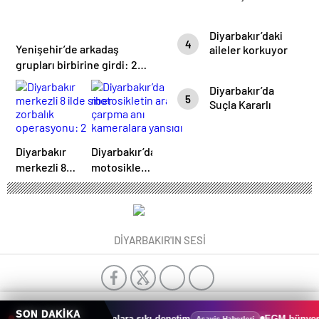
Günü: İcazet
Merasimi
Diyarbakır’daki
Dualarla
4
Yenişehir’de arkadaş
aileler korkuyor
Gerçekleşti
grupları birbirine girdi: 2
yaralı
Diyarbakır’da
5
Suçla Kararlı
Mücadele:
Temmuz Ayında
395 Kişi
Diyarbakır
Diyarbakır’da
Yakalandı
merkezli 8
motosikletin
ilde siber
araca
zorbalık
çarpma anı
operasyonu:
kameralara
2 tutuklama
yansıdı
DİYARBAKIR'IN SESİ
0
0
SON DAKİKA
ır’da Huzuru bozanlara sıkı denetim
EGM bünyesinde 6 b
Asayiş Haberleri