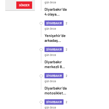
gün önce
GÖNDER
Diyarbakır’da
4 olaya
karıştıkları
belirlenen
DİYARBAKIR
2
şüpheliler
gün önce
yakalandı
Yenişehir’de
arkadaş
grupları
birbirine
DİYARBAKIR
2
girdi: 2
gün önce
yaralı
Diyarbakır
merkezli 8
ilde siber
zorbalık
DİYARBAKIR
2
operasyonu:
gün önce
2 tutuklama
Diyarbakır’da
motosikletin
araca
çarpma anı
DİYARBAKIR
2
kameralara
gün önce