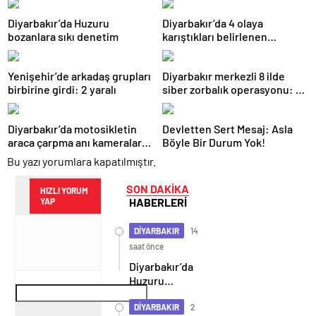
Diyarbakır’da Huzuru
Diyarbakır’da 4 olaya
bozanlara sıkı denetim
karıştıkları belirlenen
şüpheliler yakalandı
Yenişehir’de arkadaş grupları
Diyarbakır merkezli 8 ilde
birbirine girdi: 2 yaralı
siber zorbalık operasyonu: 2
tutuklama
Diyarbakır’da motosikletin
Devletten Sert Mesaj: Asla
araca çarpma anı kameralara
Böyle Bir Durum Yok!
yansıdı
Bu yazı yorumlara kapatılmıştır.
SON DAKİKA
HIZLI YORUM
HABERLERİ
YAP
DİYARBAKIR
14
saat önce
Diyarbakır’da
Huzuru
bozanlara
sıkı denetim
DİYARBAKIR
2