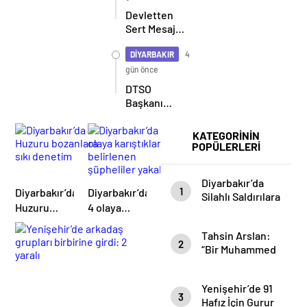
yansıdı
Devletten
Sert Mesaj:
Asla Böyle
Bir Durum
DİYARBAKIR
4
Yok!
gün önce
DTSO
Başkanı
Kaya: 50
yıllık
KATEGORİNİN
çatışma
POPÜLERLERİ
bitiyor,
şimdi
Diyarbakır’da
demokratikleşme
1
Diyarbakır’da
Diyarbakır’da
Silahlı Saldırılara
ve kalkınma
Huzuru
4 olaya
Geçit Yok: 9
zamanı
bozanlara
karıştıkları
Ayda 96 Şüpheli
Tahsin Arslan:
sıkı denetim
belirlenen
Tutuklandı
2
“Bir Muhammed
şüpheliler
Recai Gitti, 65
yakalandı
Muhammed
Yenişehir’de 91
Recai Geldi”
3
Hafız İçin Gurur