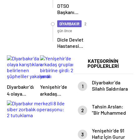
DTSO
Başkanı
Kaya: 50
yıllık
DİYARBAKIR
2
çatışma
gün önce
bitiyor,
Dicle Devlet
şimdi
Hastanesi
demokratikleşme
Hizmete
ve kalkınma
Başladı:
KATEGORİNİN
zamanı
İlçede Sağlık
POPÜLERLERİ
Hizmetlerinde
Yeni Dönem
Diyarbakır’da
1
Diyarbakır’da
Yenişehir’de
Silahlı Saldırılara
4 olaya
arkadaş
Geçit Yok: 9
karıştıkları
grupları
Ayda 96 Şüpheli
Tahsin Arslan:
belirlenen
birbirine
Tutuklandı
2
“Bir Muhammed
şüpheliler
girdi: 2
Recai Gitti, 65
yakalandı
yaralı
Muhammed
Yenişehir’de 91
Recai Geldi”
3
Hafız İçin Gurur