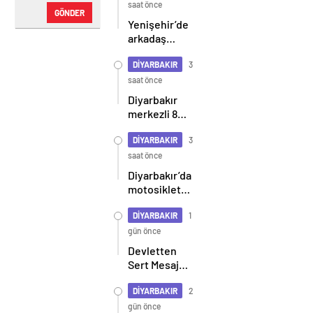
şüpheliler
saat önce
GÖNDER
yakalandı
Yenişehir’de
arkadaş
grupları
birbirine
DİYARBAKIR
3
girdi: 2
saat önce
yaralı
Diyarbakır
merkezli 8
ilde siber
zorbalık
DİYARBAKIR
3
operasyonu:
saat önce
2 tutuklama
Diyarbakır’da
motosikletin
araca
çarpma anı
DİYARBAKIR
1
kameralara
gün önce
yansıdı
Devletten
Sert Mesaj:
Asla Böyle
Bir Durum
DİYARBAKIR
2
Yok!
gün önce