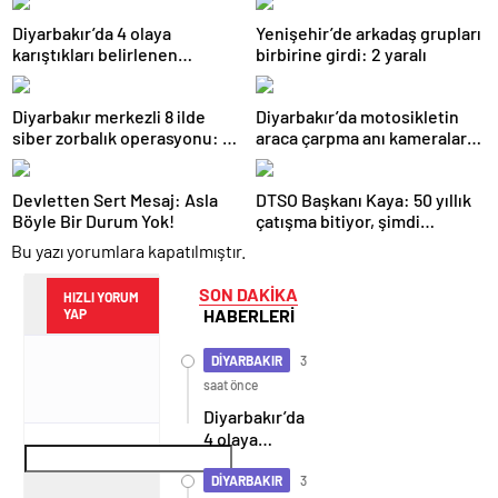
Diyarbakır’da 4 olaya
Yenişehir’de arkadaş grupları
karıştıkları belirlenen
birbirine girdi: 2 yaralı
şüpheliler yakalandı
Diyarbakır merkezli 8 ilde
Diyarbakır’da motosikletin
siber zorbalık operasyonu: 2
araca çarpma anı kameralara
tutuklama
yansıdı
Devletten Sert Mesaj: Asla
DTSO Başkanı Kaya: 50 yıllık
Böyle Bir Durum Yok!
çatışma bitiyor, şimdi
demokratikleşme ve
Bu yazı yorumlara kapatılmıştır.
kalkınma zamanı
SON DAKİKA
HIZLI YORUM
HABERLERİ
YAP
DİYARBAKIR
3
saat önce
Diyarbakır’da
4 olaya
karıştıkları
belirlenen
DİYARBAKIR
3