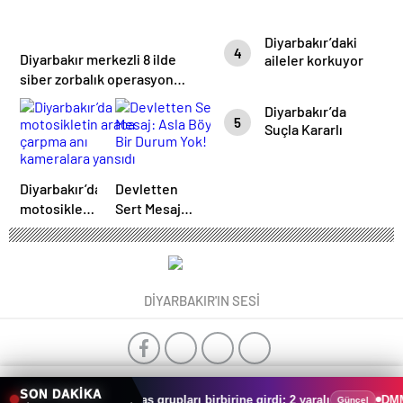
Günü: İcazet
Merasimi
Diyarbakır’daki
Dualarla
4
Diyarbakır merkezli 8 ilde
aileler korkuyor
Gerçekleşti
siber zorbalık operasyonu:
2 tutuklama
Diyarbakır’da
5
Suçla Kararlı
Mücadele:
Temmuz Ayında
395 Kişi
Diyarbakır’da
Devletten
Yakalandı
motosikletin
Sert Mesaj:
araca
Asla Böyle
çarpma anı
Bir Durum
kameralara
Yok!
yansıdı
DİYARBAKIR'IN SESİ
0
0
SON DAKİKA
Yenişehir’de arkadaş grupları birbirine girdi: 2 yaralı
DMM, Mekke
Güncel