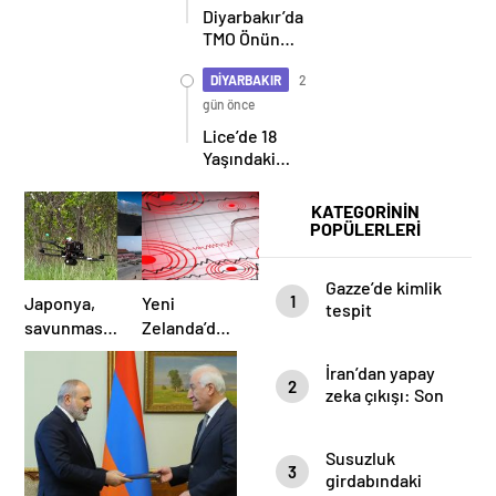
Diyarbakır’da
TMO Önünde
Çiftçi İsyanı:
“Haftaya
DİYARBAKIR
2
Gel” Cevabı
gün önce
Tepki Çekti
Lice’de 18
Yaşındaki
Genç Kadın
Silahlı
KATEGORİNİN
Kavganın
POPÜLERLERİ
Ortasında
Yaşamını
Gazze’de kimlik
Yitirdi
1
Japonya,
Yeni
tespit
savunmasını
Zelanda’da
çalışmaları
dronlar ve
5.6
sürüyor: 330
İran’dan yapay
uzun
büyüklüğünde
naaştan 99’unun
2
zeka çıkışı: Son
kimliği belirlendi
menzilli
deprem
kararı meclis
füzelerle
verecek
güncelleyeceğini
Susuzluk
3
açıkladı
girdabındaki