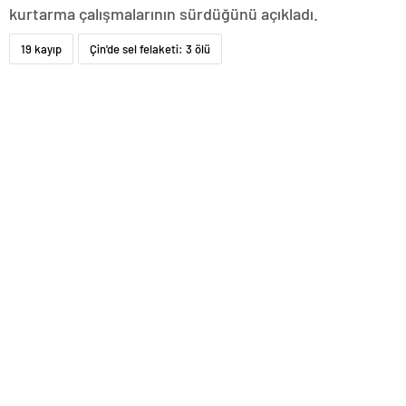
kurtarma çalışmalarının sürdüğünü açıkladı.
19 kayıp
Çin'de sel felaketi: 3 ölü