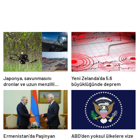
Japonya, savunmasını
Yeni Zelanda’da 5.6
dronlar ve uzun menzilli
büyüklüğünde deprem
füzelerle güncelleyeceğini
açıkladı
Ermenistan’da Paşinyan
ABD’den yoksul ülkelere vize