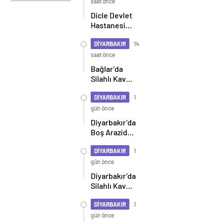
çatışma
saat önce
bitiyor,
Dicle Devlet
şimdi
Hastanesi
demokratikleşme
Hizmete
ve kalkınma
Başladı:
DİYARBAKIR
14
zamanı
İlçede Sağlık
saat önce
Hizmetlerinde
Bağlar’da
Yeni Dönem
Silahlı Kavga
İhbarı
Sonrası
DİYARBAKIR
1
Operasyon:
gün önce
4 Ruhsatsız
Diyarbakır’da
Tabanca Ele
Boş Arazide
Geçirildi, 2
22 Yaşındaki
Kişi
Gencin
DİYARBAKIR
1
Tutuklandı
Cansız
gün önce
Bedeni
Diyarbakır’da
Bulundu
Silahlı Kavga
Can Aldı
DİYARBAKIR
1
gün önce