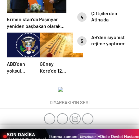
Gazze
Çiftçilerden
4
Ermenistan’da Paşinyan
Atina’da
traktörlü
yeniden başbakan olarak
protesto
atandı
AB’den siyonist
5
rejime yaptırım:
Ödemeler askıya
alındı
ABD’den
Güney
yoksul
Kore’de 122
ülkelere
yılın sıcaklık
vize duvarı:
rekoru:
Teminat 20
Termometreler
bin dolara
38,8
DİYARBAKIR'IN SESİ
çıkarıldı
dereceyi
gösterdi
0
0
SON DAKİKA
okratikleşme ve kalkınma zamanı
Dicle Devlet Hastanesi Hizme
Diyarbakır