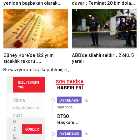
yeniden başbakan olarak
duvarı: Teminat 20 bin dolara
atandı
çıkarıldı
Güney Kore’de 122 yılın
ABD’de silahlı saldırı: 2 ölü, 5
sıcaklık rekoru:
yaralı
Termometreler 38,8 dereceyi
Bu yazı yorumlara kapatılmıştır.
gösterdi
SON DAKİKA
HIZLI YORUM
HABERLERİ
YAP
DİYARBAKIR
12
saat önce
DTSO
Başkanı
Kaya: 50
GÖNDER
yıllık
DİYARBAKIR
14