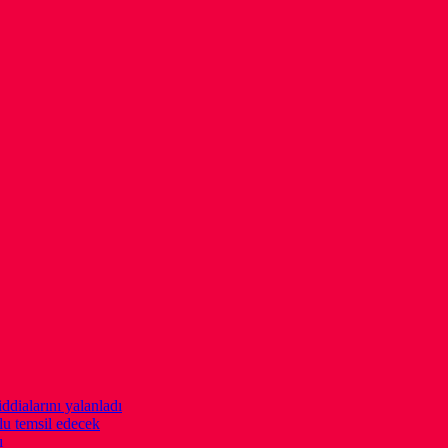
ddialarını yalanladı
u temsil edecek
ı