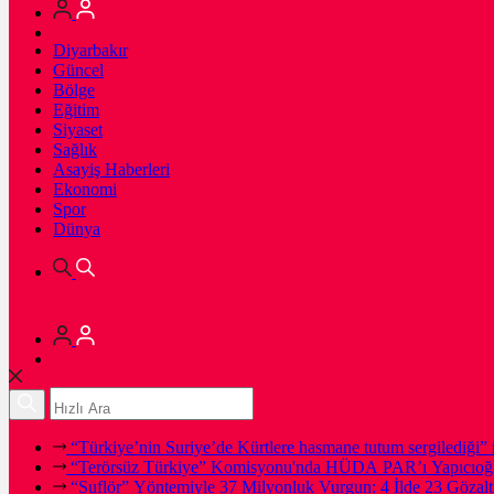
Diyarbakır
Güncel
Bölge
Eğitim
Siyaset
Sağlık
Asayiş Haberleri
Ekonomi
Spor
Dünya
“Türkiye’nin Suriye’de Kürtlere hasmane tutum sergilediği” i
“Terörsüz Türkiye” Komisyonu'nda HÜDA PAR’ı Yapıcıoğl
“Suflör” Yöntemiyle 37 Milyonluk Vurgun: 4 İlde 23 Gözalt