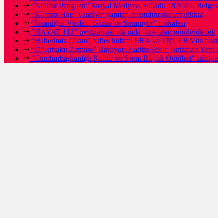
“Nihilist Penguen” Sosyal Medyayı Salladı: 18 Yıllık Bel
“Kurasız Hac” vaadiyle yapılan dolandırıcılıklara dikkat
“İnsanlığın Vicdanı Gazze’de Sınanıyor” makalesi
“HAYAT 112” uygulamasında radar noktaları görülebilecek
“Haberimiz Olsun” haber bülteni EBA ve TRT EBA’da başl
“Diyarbakır Zamanı” Başlıyor: Kadim Şehir Turizmde Yeni 
“Cumhurbaşkanlığı Kültür ve Sanat Büyük Ödülleri” sahipleri