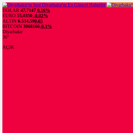
DOLAR
47,7147
0.16%
EURO
55,0350
-0.02%
ALTIN
6.534,59
0,65
BITCOIN
3068166
-0.3%
Diyarbakır
36°
AÇIK