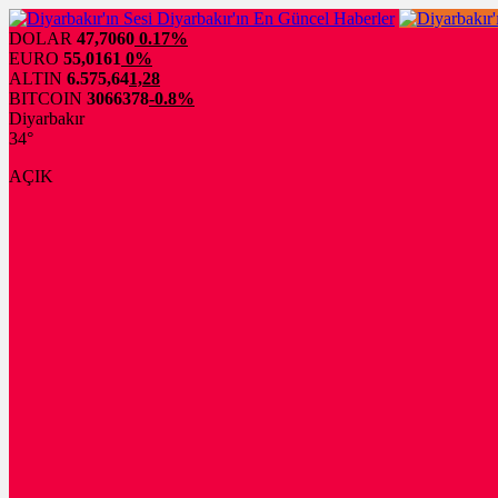
DOLAR
47,7060
0.17%
EURO
55,0161
0%
ALTIN
6.575,64
1,28
BITCOIN
3066378
-0.8%
Diyarbakır
34°
AÇIK