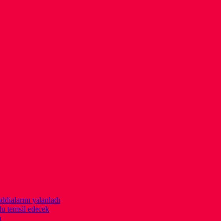
ddialarını yalanladı
u temsil edecek
ı