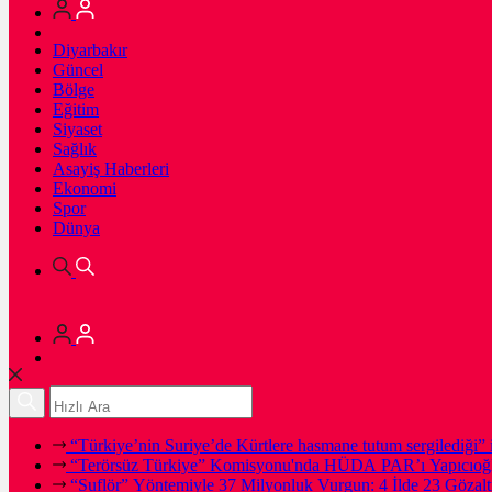
Diyarbakır
Güncel
Bölge
Eğitim
Siyaset
Sağlık
Asayiş Haberleri
Ekonomi
Spor
Dünya
“Türkiye’nin Suriye’de Kürtlere hasmane tutum sergilediği” i
“Terörsüz Türkiye” Komisyonu'nda HÜDA PAR’ı Yapıcıoğl
“Suflör” Yöntemiyle 37 Milyonluk Vurgun: 4 İlde 23 Gözalt