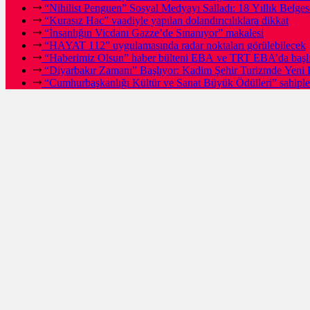
“Nihilist Penguen” Sosyal Medyayı Salladı: 18 Yıllık Bel
“Kurasız Hac” vaadiyle yapılan dolandırıcılıklara dikkat
“İnsanlığın Vicdanı Gazze’de Sınanıyor” makalesi
“HAYAT 112” uygulamasında radar noktaları görülebilecek
“Haberimiz Olsun” haber bülteni EBA ve TRT EBA’da başl
“Diyarbakır Zamanı” Başlıyor: Kadim Şehir Turizmde Yeni 
“Cumhurbaşkanlığı Kültür ve Sanat Büyük Ödülleri” sahipleri