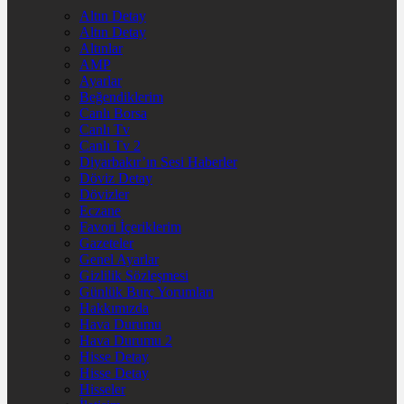
Altın Detay
Altın Detay
Altınlar
AMP
Ayarlar
Beğendiklerim
Canlı Borsa
Canlı Tv
Canlı Tv 2
Diyarbakır’ın Sesi Haberler
Döviz Detay
Dövizler
Eczane
Favori İçeriklerim
Gazeteler
Genel Ayarlar
Gizlilik Sözleşmesi
Günlük Burç Yorumları
Hakkımızda
Hava Durumu
Hava Durumu 2
Hisse Detay
Hisse Detay
Hisseler