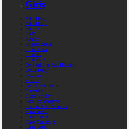
Giriş
Altın Detay
Altın Detay
Altınlar
AMP
Ayarlar
Beğendiklerim
Canlı Borsa
Canlı Tv
Canlı Tv 2
Diyarbakır’ın Sesi Haberler
Döviz Detay
Dövizler
Eczane
Favori İçeriklerim
Gazeteler
Genel Ayarlar
Gizlilik Sözleşmesi
Günlük Burç Yorumları
Hakkımızda
Hava Durumu
Hava Durumu 2
Hisse Detay