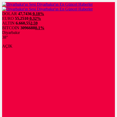
DOLAR
47,7436
0.18%
EURO
55,2510
0.32%
ALTIN
6.660,55
2,59
BITCOIN
3096688
0.1%
Diyarbakır
38°
AÇIK