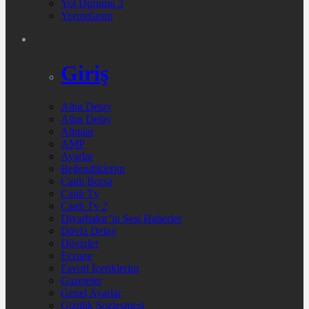
Yol Durumu 2
Yorumlarım
Giriş
Altın Detay
Altın Detay
Altınlar
AMP
Ayarlar
Beğendiklerim
Canlı Borsa
Canlı Tv
Canlı Tv 2
Diyarbakır’ın Sesi Haberler
Döviz Detay
Dövizler
Eczane
Favori İçeriklerim
Gazeteler
Genel Ayarlar
Gizlilik Sözleşmesi