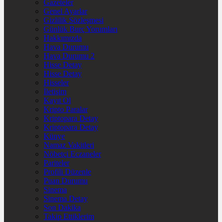
Gazeteler
Genel Ayarlar
Gizlilik Sözleşmesi
Günlük Burç Yorumları
Hakkımızda
Hava Durumu
Hava Durumu 2
Hisse Detay
Hisse Detay
Hisseler
İletişim
Kayıt Ol
Kripto Paralar
Kriptopara Detay
Kriptopara Detay
Künye
Namaz Vakitleri
Nöbetçi Eczaneler
Pariteler
Profili Düzenle
Puan Durumu
Sinema
Sinema Detay
Son Dakika
Takip Ettiklerim