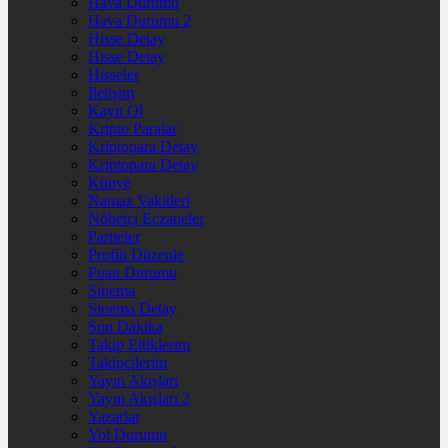
Hava Durumu
Hava Durumu 2
Hisse Detay
Hisse Detay
Hisseler
İletişim
Kayıt Ol
Kripto Paralar
Kriptopara Detay
Kriptopara Detay
Künye
Namaz Vakitleri
Nöbetçi Eczaneler
Pariteler
Profili Düzenle
Puan Durumu
Sinema
Sinema Detay
Son Dakika
Takip Ettiklerim
Takipçilerim
Yayın Akışları
Yayın Akışları 2
Yazarlar
Yol Durumu