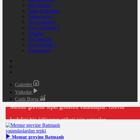
Son Dakika
Takip Ettiklerim
Takipçilerim
Yayın Akışları
Yayın Akışları 2
Yazarlar
Yol Durumu
Yol Durumu 2
Yorumlarım
Galeriler
Videolar
Canlı Borsa
Memur grevine tepki gösteren vatandaşlar: Grevin
bedelini biz ödüyoruz etiketi için sonuçlar
Memur grevine Batmanlı