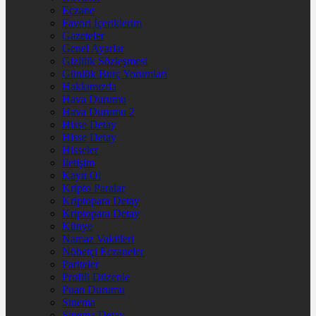
Eczane
Favori İçeriklerim
Gazeteler
Genel Ayarlar
Gizlilik Sözleşmesi
Günlük Burç Yorumları
Hakkımızda
Hava Durumu
Hava Durumu 2
Hisse Detay
Hisse Detay
Hisseler
İletişim
Kayıt Ol
Kripto Paralar
Kriptopara Detay
Kriptopara Detay
Künye
Namaz Vakitleri
Nöbetçi Eczaneler
Pariteler
Profili Düzenle
Puan Durumu
Sinema
Sinema Detay