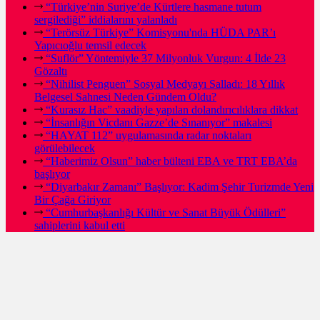
“Türkiye’nin Suriye’de Kürtlere hasmane tutum
sergilediği” iddialarını yalanladı
“Terörsüz Türkiye” Komisyonu'nda HÜDA PAR’ı
Yapıcıoğlu temsil edecek
“Suflör” Yöntemiyle 37 Milyonluk Vurgun: 4 İlde 23
Gözaltı
“Nihilist Penguen” Sosyal Medyayı Salladı: 18 Yıllık
Belgesel Sahnesi Neden Gündem Oldu?
“Kurasız Hac” vaadiyle yapılan dolandırıcılıklara dikkat
“İnsanlığın Vicdanı Gazze’de Sınanıyor” makalesi
“HAYAT 112” uygulamasında radar noktaları
görülebilecek
“Haberimiz Olsun” haber bülteni EBA ve TRT EBA’da
başlıyor
“Diyarbakır Zamanı” Başlıyor: Kadim Şehir Turizmde Yeni
Bir Çağa Giriyor
“Cumhurbaşkanlığı Kültür ve Sanat Büyük Ödülleri”
sahiplerini kabul etti