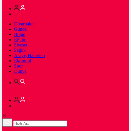
Diyarbakır
Güncel
Bölge
Eğitim
Siyaset
Sağlık
Asayiş Haberleri
Ekonomi
Spor
Dünya