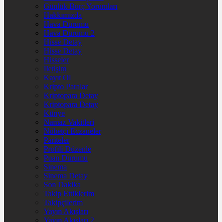
Günlük Burç Yorumları
Hakkımızda
Hava Durumu
Hava Durumu 2
Hisse Detay
Hisse Detay
Hisseler
İletişim
Kayıt Ol
Kripto Paralar
Kriptopara Detay
Kriptopara Detay
Künye
Namaz Vakitleri
Nöbetçi Eczaneler
Pariteler
Profili Düzenle
Puan Durumu
Sinema
Sinema Detay
Son Dakika
Takip Ettiklerim
Takipçilerim
Yayın Akışları
Yayın Akışları 2