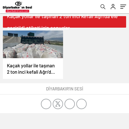
Kaçak yollar ile taşınan 2 ton inci kefali Ağrı'da ele
geçirildi etiketi için sonuçlar
Kaçak yollar ile taşınan
2 ton inci kefali Ağrı’da
ele geçirildi
DİYARBAKIR'IN SESİ