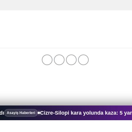
Cizre-Silopi kara yolunda kaza: 5 yaralı
erleri
Güncel