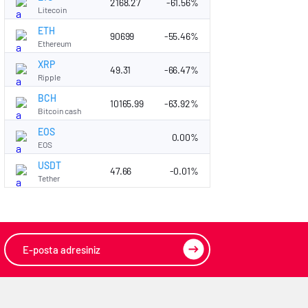
2168.27
-61.56%
Litecoin
ETH
90699
-55.46%
Ethereum
XRP
49.31
-66.47%
Ripple
BCH
10165.99
-63.92%
Bitcoin cash
EOS
0.00%
EOS
USDT
47.66
-0.01%
Tether