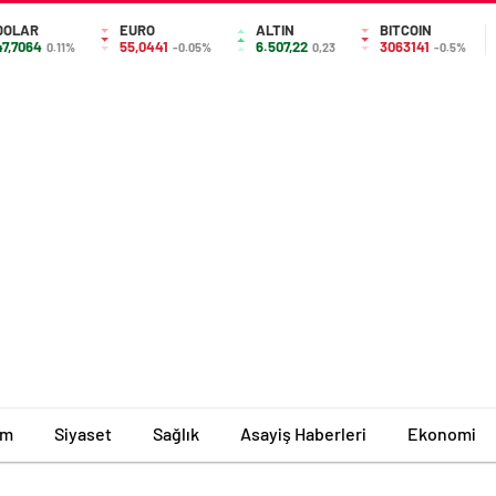
DOLAR
EURO
ALTIN
BITCOIN
47,7064
55,0441
6.507,22
3063141
0.11%
-0.05%
0,23
-0.5%
im
Siyaset
Sağlık
Asayiş Haberleri
Ekonomi