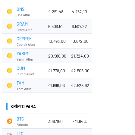
ONS
4.251,48
4.252,10
Ons Altın
GRAM
6.506,51
6.507,22
Gram Altın
ÇEYREK
10.493,00
10.672,00
Çeyrek Altın
YARIM
20.986,00
21.324,00
Yarım Altın
CUM
41.778,00
42.505,00
Cumhuriyet
TAM
41.696,03
42.526,92
Tam Altın
KRİPTO PARA
BTC
3067150
-41.64%
Bitcoin
LTC