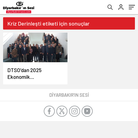
Kriz Derinleşti etiketi için sonuçlar
DTSO’dan 2025
Ekonomik
Değerlendirme
Toplantısı: İhracat
DİYARBAKIR'IN SESİ
Arttı, Kriz Derinleşti