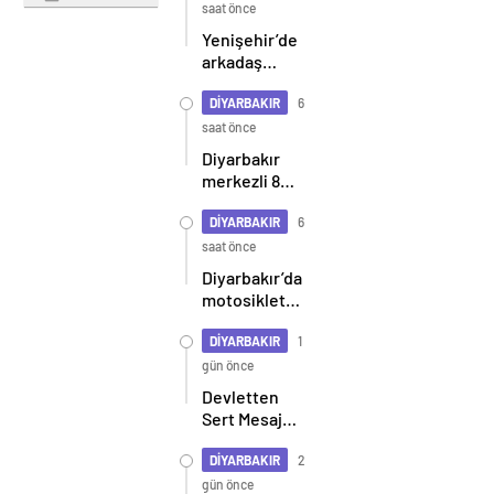
şüpheliler
saat önce
yakalandı
Yenişehir’de
arkadaş
grupları
birbirine
DİYARBAKIR
6
girdi: 2
saat önce
yaralı
Diyarbakır
merkezli 8
ilde siber
zorbalık
DİYARBAKIR
6
operasyonu:
saat önce
2 tutuklama
Diyarbakır’da
motosikletin
araca
çarpma anı
DİYARBAKIR
1
kameralara
gün önce
yansıdı
Devletten
Sert Mesaj:
Asla Böyle
Bir Durum
DİYARBAKIR
2
Yok!
gün önce