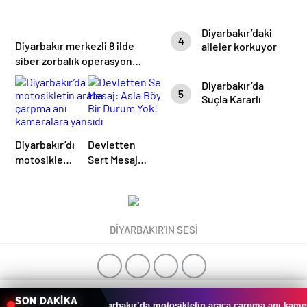
Günü: İcazet
Merasimi
Diyarbakır’daki
Dualarla
4
Diyarbakır merkezli 8 ilde
aileler korkuyor
Gerçekleşti
siber zorbalık operasyonu:
2 tutuklama
Diyarbakır’da
5
Suçla Kararlı
Mücadele:
Temmuz Ayında
395 Kişi
Diyarbakır’da
Devletten
Yakalandı
motosikletin
Sert Mesaj:
araca
Asla Böyle
çarpma anı
Bir Durum
kameralara
Yok!
yansıdı
DİYARBAKIR'IN SESİ
0
0
SON DAKİKA
Diyarbakır’da motosikletin araca çarpma anı kameralara yansıdı
rbakır