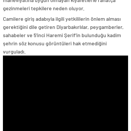
maneviyatına uygun olmayan kıyafetlerle rahatça
gezinmeleri tepkilere neden oluyor.
Camilere giriş adabıyla ilgili yetkililerin önlem alması
gerektiğini dile getiren Diyarbakırlılar, peygamberler,
sahabeler ve 5’inci Haremi Şerif’in bulunduğu kadim
şehrin söz konusu görüntüleri hak etmediğini
vurguladı.