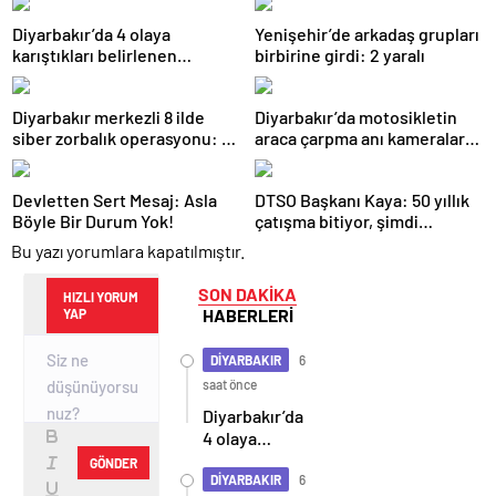
Diyarbakır’da 4 olaya
Yenişehir’de arkadaş grupları
karıştıkları belirlenen
birbirine girdi: 2 yaralı
şüpheliler yakalandı
Diyarbakır merkezli 8 ilde
Diyarbakır’da motosikletin
siber zorbalık operasyonu: 2
araca çarpma anı kameralara
tutuklama
yansıdı
Devletten Sert Mesaj: Asla
DTSO Başkanı Kaya: 50 yıllık
Böyle Bir Durum Yok!
çatışma bitiyor, şimdi
demokratikleşme ve
Bu yazı yorumlara kapatılmıştır.
kalkınma zamanı
SON DAKİKA
HIZLI YORUM
HABERLERİ
YAP
DİYARBAKIR
6
saat önce
Diyarbakır’da
4 olaya
karıştıkları
GÖNDER
belirlenen
DİYARBAKIR
6