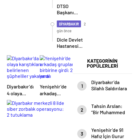
DTSO
Başkanı
Kaya: 50
yıllık
DİYARBAKIR
2
çatışma
gün önce
bitiyor,
Dicle Devlet
şimdi
Hastanesi
demokratikleşme
Hizmete
ve kalkınma
Başladı:
KATEGORİNİN
zamanı
İlçede Sağlık
POPÜLERLERİ
Hizmetlerinde
Yeni Dönem
Diyarbakır’da
1
Diyarbakır’da
Yenişehir’de
Silahlı Saldırılara
4 olaya
arkadaş
Geçit Yok: 9
karıştıkları
grupları
Ayda 96 Şüpheli
Tahsin Arslan:
belirlenen
birbirine
Tutuklandı
2
“Bir Muhammed
şüpheliler
girdi: 2
Recai Gitti, 65
yakalandı
yaralı
Muhammed
Yenişehir’de 91
Recai Geldi”
3
Hafız İçin Gurur