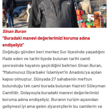
Sinan Buran
“Buradaki manevi değerlerimizi koruma adına
endişeliyiz”
Doğduğu günden beri merkez Sur ilçesinde yaşadığını
ifade eden ve tarihi ilçede bulunan tarihi camii
çevresinde hayatını geçirdiğini belirten Sinan Buran,
“Malumunuz Diyarbakır İslamiyet’in Anadolu’ya açılan
kapısı olmuştur. Dünyada 27 sahabenin meftun
bulunduğu tek cami burada bulunan Hazreti Süleyman
Camii’dir. Dolayısıyla buradaki manevi değerlerimizi
koruma adına endişeliyiz. Buranın turizm açısından
gelişmesi iyi ama gelen ziyaretçilerin bu camilerin ve