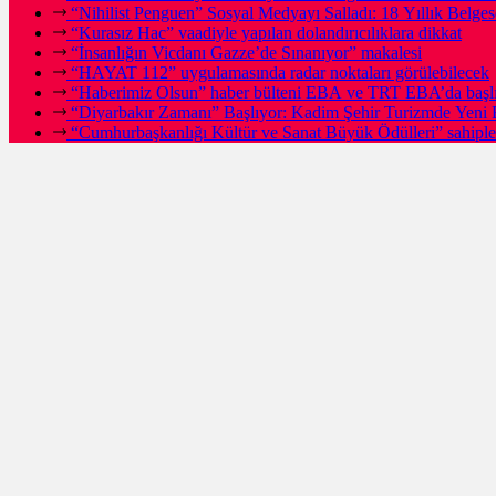
“Nihilist Penguen” Sosyal Medyayı Salladı: 18 Yıllık Bel
“Kurasız Hac” vaadiyle yapılan dolandırıcılıklara dikkat
“İnsanlığın Vicdanı Gazze’de Sınanıyor” makalesi
“HAYAT 112” uygulamasında radar noktaları görülebilecek
“Haberimiz Olsun” haber bülteni EBA ve TRT EBA’da başl
“Diyarbakır Zamanı” Başlıyor: Kadim Şehir Turizmde Yeni 
“Cumhurbaşkanlığı Kültür ve Sanat Büyük Ödülleri” sahipleri