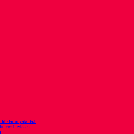
ddialarını yalanladı
u temsil edecek
ı