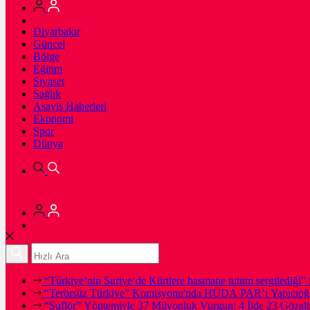
Diyarbakır
Güncel
Bölge
Eğitim
Siyaset
Sağlık
Asayiş Haberleri
Ekonomi
Spor
Dünya
“Türkiye’nin Suriye’de Kürtlere hasmane tutum sergilediği” i
“Terörsüz Türkiye” Komisyonu'nda HÜDA PAR’ı Yapıcıoğl
“Suflör” Yöntemiyle 37 Milyonluk Vurgun: 4 İlde 23 Gözalt