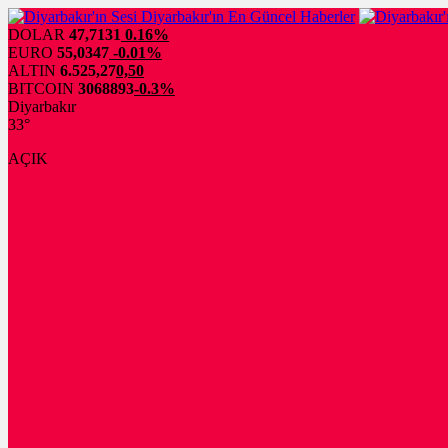
DOLAR
47,7131
0.16%
EURO
55,0347
-0.01%
ALTIN
6.525,27
0,50
BITCOIN
3068893
-0.3%
Diyarbakır
33°
AÇIK